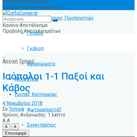
Κανένα Αποτέλεσμα
Ειδήσεις
Προβολή Αποτελεσμάτων
Σύνδεσμος Προπονητών
Κανένα Αποτέλεσμα
Προβολή Αποτελεσμάτων
Γήπεδα
Γκάλοπ
Αρχική
Τοπικό
Αφιερώματα
Ισόπαλοι 1-1 Παξοί και
Άλλα Σπόρ
Κάβος
Λοιπές Κατηγορίες
4 Νοεμβρίου 2018
Σε
Τοπικό
Φωτορεπορτάζ
Χρόνος Ανάγνωσης: 1 λεπτό
A
A
Συνεντεύξεις
A
A
Επαναφορά