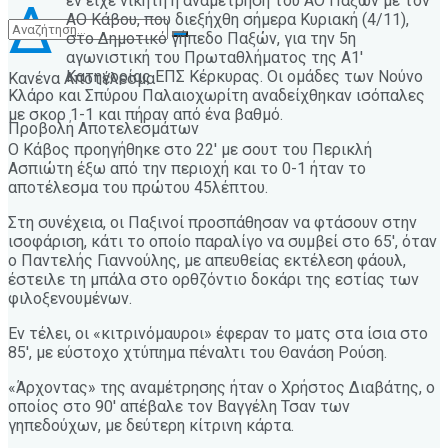
εν είχε νικητή η αναμέτρηση του ΑΟ Παξών με τον
Δ
ΑΟ Κάβου, που διεξήχθη σήμερα Κυριακή (4/11),
στο Δημοτικό γήπεδο Παξών, για την 5η
αγωνιστική του Πρωταθλήματος της Α1′
Κατηγορίας ΕΠΣ Κέρκυρας. Οι ομάδες των Νούνο
Κανένα Αποτέλεσμα
Κλάρο και Σπύρου Παλαιοχωρίτη αναδείχθηκαν ισόπαλες
με σκορ 1-1 και πήραν από ένα βαθμό.
Προβολή Αποτελεσμάτων
Ο Κάβος προηγήθηκε στο 22′ με σουτ του Περικλή
Ασπιώτη έξω από την περιοχή και το 0-1 ήταν το
αποτέλεσμα του πρώτου 45λέπτου.
Στη συνέχεια, οι Παξινοί προσπάθησαν να φτάσουν στην
ισοφάριση, κάτι το οποίο παραλίγο να συμβεί στο 65′, όταν
ο Παντελής Γιαννούλης, με απευθείας εκτέλεση φάουλ,
έστειλε τη μπάλα στο ορθζόντιο δοκάρι της εστίας των
φιλοξενουμένων.
Εν τέλει, οι «κιτρινόμαυροι» έφεραν το ματς στα ίσια στο
85′, με εύστοχο χτύπημα πέναλτι του Θανάση Ρούση.
«Άρχοντας» της αναμέτρησης ήταν ο Χρήστος Διαβάτης, ο
οποίος στο 90′ απέβαλε τον Βαγγέλη Τσαν των
γηπεδούχων, με δεύτερη κίτρινη κάρτα.