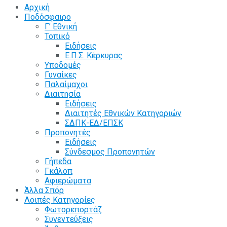
Αρχική
Ποδόσφαιρο
Γ’ Εθνική
Τοπικό
Ειδήσεις
Ε.Π.Σ. Κέρκυρας
Υποδομές
Γυναίκες
Παλαίμαχοι
Διαιτησία
Ειδήσεις
Διαιτητές Εθνικών Κατηγοριών
ΣΔΠΚ-ΕΔ/ΕΠΣΚ
Προπονητές
Ειδήσεις
Σύνδεσμος Προπονητών
Γήπεδα
Γκάλοπ
Αφιερώματα
Άλλα Σπόρ
Λοιπές Κατηγορίες
Φωτορεπορτάζ
Συνεντεύξεις