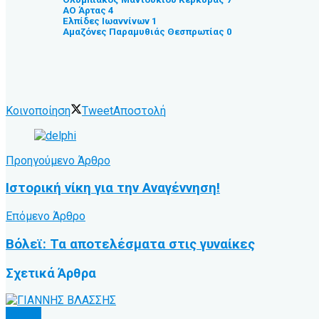
ΑΟ Άρτας 4
Ελπίδες Ιωαννίνων 1
Αμαζόνες Παραμυθιάς Θεσπρωτίας 0
Κοινοποίηση
Tweet
Αποστολή
Προηγούμενο Άρθρο
Ιστορική νίκη για την Αναγέννηση!
Επόμενο Άρθρο
Βόλεϊ: Τα αποτελέσματα στις γυναίκες
Σχετικά
Άρθρα
Τοπικό