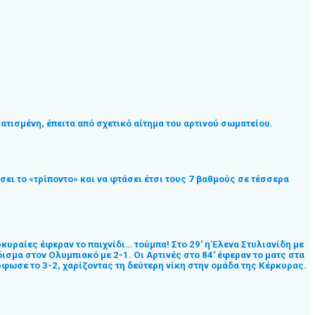
ατισμένη, έπειτα από σχετικό αίτημα του αρτινού σωματείου.
σει το «τρίποντο» και να φτάσει έτσι τους 7 βαθμούς σε τέσσερα
υραίες έφεραν το παιχνίδι… τούμπα! Στο 29′ η Έλενα Στυλιανίδη με
ισμα στον Ολυμπιακό με 2-1. Οι Αρτινές στο 84′ έφεραν το ματς στα
ρφωσε το 3-2, χαρίζοντας τη δεύτερη νίκη στην ομάδα της Κέρκυρας.