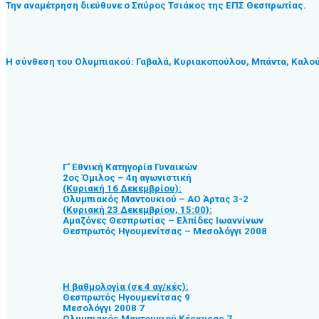
Την αναμέτρηση διεύθυνε ο Σπύρος Τσιάκος της ΕΠΣ Θεσπρωτίας.
Η σύνθεση του Ολυμπιακού: Γαβαλά, Κυριακοπούλου, Μπάντα, Καλούδη
Γ’ Εθνική Κατηγορία Γυναικών
2ος Όμιλος – 4η αγωνιστική
(Κυριακή 16 Δεκεμβρίου):
Ολυμπιακός Μαντουκιού – ΑΟ Άρτας 3-2
(Κυριακή 23 Δεκεμβρίου, 15:00):
Αμαζόνες Θεσπρωτίας – Ελπίδες Ιωαννίνων
Θεσπρωτός Ηγουμενίτσας – Μεσολόγγι 2008
Η βαθμολογία (σε 4 αγ/κές):
Θεσπρωτός Ηγουμενίτσας 9
Μεσολόγγι 2008 7
Ολυμπιακός Μαντουκιού Κέρκυρας 7