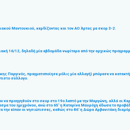
πιακού Μαντουκιού, κερδίζοντας και τον ΑΟ Άρτας με σκορ 3-2.
ριακή 16/12, δηλαδή μία εβδομάδα νωρίτερα από την αρχικώς προγραμμ
Βίκης Παργινός, πραγματοποίησε μόλις μία αλλαγή) μπόρεσε να κατακτή
ώτιστο σύλλογο.
 να προηγηθούν στο σκορ στο 19ο λεπτό με την Μαργώνη, αλλά οι Κερκ
εσμα του ημιχρόνου, ενώ στο 65′ η Κατερίνα Μαυρόχη έδωσε το προβάδ
τα την είπαν οι νησιώτισσες, καθώς στο 86′ η Δώρα Αρβανιτάκη διαμό