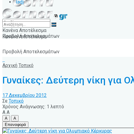
Radio
Κανένα Αποτέλεσμα
Προβολή Αποτελεσμάτων
Κανένα Αποτέλεσμα
Προβολή Αποτελεσμάτων
Αρχική
Τοπικό
Γυναίκες: Δεύτερη νίκη για 
17 Δεκεμβρίου 2012
Σε
Τοπικό
Χρόνος Ανάγνωσης: 1 λεπτό
A
A
A
A
Επαναφορά