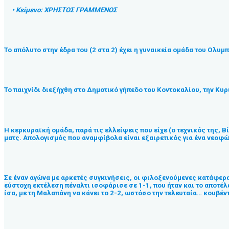
• Κείμενο: ΧΡΗΣΤΟΣ ΓΡΑΜΜΕΝΟΣ
Το απόλυτο στην έδρα του (2 στα 2) έχει η γυναικεία ομάδα του Ολυμ
Το παιχνίδι διεξήχθη στο Δημοτικό γήπεδο του Κοντοκαλίου, την Κυ
Η κερκυραϊκή ομάδα, παρά τις ελλείψεις που είχε (ο τεχνικός της, 
ματς. Απολογισμός που αναμφίβολα είναι εξαιρετικός για ένα νεοφ
Σε έναν αγώνα με αρκετές συγκινήσεις, οι φιλοξενούμενες κατάφεραν
εύστοχη εκτέλεση πέναλτι ισοφάρισε σε 1-1, που ήταν και το αποτέλ
ίσα, με τη Μαλαπάνη να κάνει το 2-2, ωστόσο την τελευταία… κουβέν