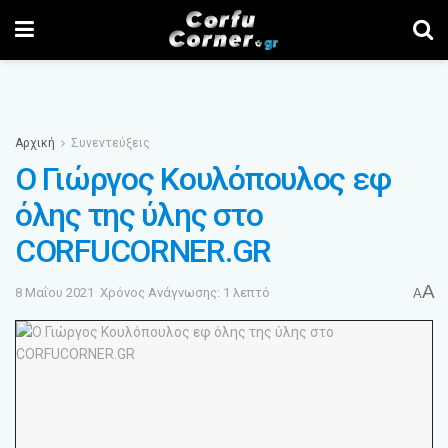
Αρχική
Συνεντεύξεις
Ο Γιώργος Κουλόπουλος εφ
όλης της ύλης στο
CORFUCORNER.GR
A
8 Μαΐου 2021
Χρόνος Ανάγνωσης: 1 λεπτό
A