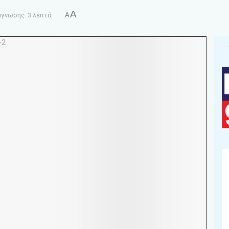
A
γνωσης: 3 λεπτά
A