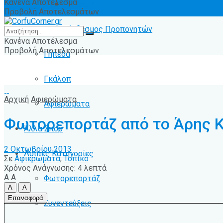
Κανένα Αποτέλεσμα
Ειδήσεις
Προβολή Αποτελεσμάτων
Σύνδεσμος Προπονητών
Κανένα Αποτέλεσμα
Προβολή Αποτελεσμάτων
Γήπεδα
Γκάλοπ
Αρχική
Αφιερώματα
Αφιερώματα
Φωτορεπορτάζ από το Άρης Κ
Άλλα Σπόρ
2 Οκτωβρίου 2013
Λοιπές Κατηγορίες
Σε
Αφιερώματα
,
Τοπικό
Χρόνος Ανάγνωσης: 4 λεπτά
A
A
Φωτορεπορτάζ
A
A
Επαναφορά
Συνεντεύξεις