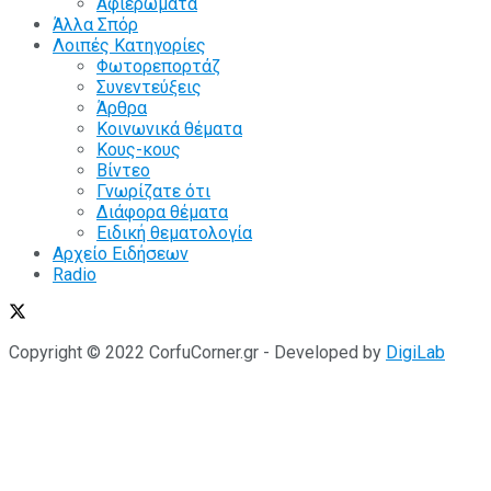
Αφιερώματα
Άλλα Σπόρ
Λοιπές Κατηγορίες
Φωτορεπορτάζ
Συνεντεύξεις
Άρθρα
Κοινωνικά θέματα
Κους-κους
Βίντεο
Γνωρίζατε ότι
Διάφορα θέματα
Ειδική θεματολογία
Αρχείο Ειδήσεων
Radio
Copyright © 2022 CorfuCorner.gr - Developed by
DigiLab