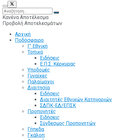
Κανένα Αποτέλεσμα
Προβολή Αποτελεσμάτων
Αρχική
Ποδόσφαιρο
Γ’ Εθνική
Τοπικό
Ειδήσεις
Ε.Π.Σ. Κέρκυρας
Υποδομές
Γυναίκες
Παλαίμαχοι
Διαιτησία
Ειδήσεις
Διαιτητές Εθνικών Κατηγοριών
ΣΔΠΚ-ΕΔ/ΕΠΣΚ
Προπονητές
Ειδήσεις
Σύνδεσμος Προπονητών
Γήπεδα
Γκάλοπ