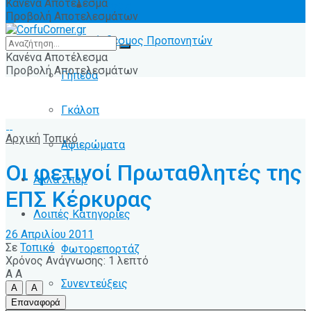
Κανένα Αποτέλεσμα
Ειδήσεις
Προβολή Αποτελεσμάτων
Σύνδεσμος Προπονητών
Κανένα Αποτέλεσμα
Προβολή Αποτελεσμάτων
Γήπεδα
Γκάλοπ
Αρχική
Τοπικό
Αφιερώματα
Οι φετινοί Πρωταθλητές της
Άλλα Σπόρ
ΕΠΣ Κέρκυρας
Λοιπές Κατηγορίες
26 Απριλίου 2011
Σε
Τοπικό
Φωτορεπορτάζ
Χρόνος Ανάγνωσης: 1 λεπτό
A
A
Συνεντεύξεις
A
A
Επαναφορά