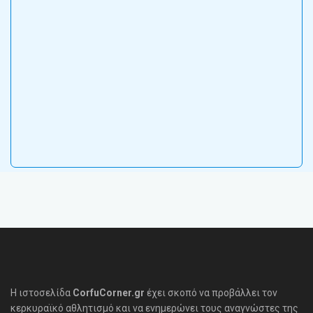
Η ιστοσελίδα
CorfuCorner.gr
έχει σκοπό να προβάλλει τον
κερκυραϊκό αθλητισμό και να ενημερώνει τους αναγνώστες της