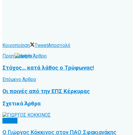
Κοινοποίηση
Tweet
Αποστολή
Προηγούμενο Άρθρο
Στόχος… κατά λάθος ο Τρύφωνας!
Επόμενο Άρθρο
Οι ποινές από την ΕΠΣ Κέρκυρας
Σχετικά
Άρθρα
Τοπικό
Ο Γιώργος Κόκκινος στον ΠΑΟ Σφακιανάκης