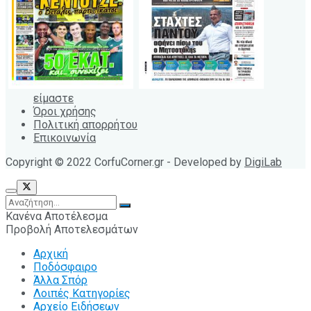
είμαστε
Όροι χρήσης
Πολιτική απορρήτου
Επικοινωνία
Copyright © 2022 CorfuCorner.gr - Developed by
DigiLab
Κανένα Αποτέλεσμα
Προβολή Αποτελεσμάτων
Αρχική
Ποδόσφαιρο
Άλλα Σπόρ
Λοιπές Κατηγορίες
Αρχείο Ειδήσεων