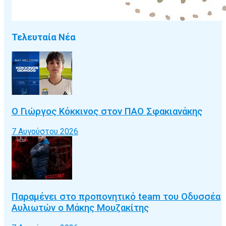
Τελευταία Νέα
Ο Γιώργος Κόκκινος στον ΠΑΟ Σφακιανάκης
7 Αυγούστου 2026
Παραμένει στο προπονητικό team του Οδυσσέα
Αυλιωτών ο Μάκης Μουζακίτης