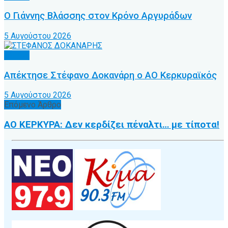
Ο Γιάννης Βλάσσης στον Κρόνο Αργυράδων
5 Αυγούστου 2026
Τοπικό
Απέκτησε Στέφανο Δοκανάρη ο ΑΟ Κερκυραϊκός
5 Αυγούστου 2026
Επόμενο Άρθρο
ΑΟ ΚΕΡΚΥΡΑ: Δεν κερδίζει πέναλτι… με τίποτα!