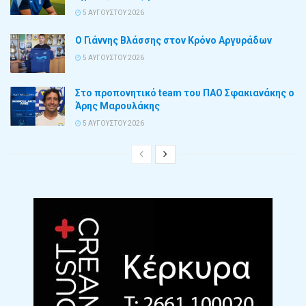
5 ΑΥΓΟΎΣΤΟΥ 2026
Ο Γιάννης Βλάσσης στον Κρόνο Αργυράδων
5 ΑΥΓΟΎΣΤΟΥ 2026
Στο προπονητικό team του ΠΑΟ Σφακιανάκης ο
Άρης Μαρουλάκης
5 ΑΥΓΟΎΣΤΟΥ 2026