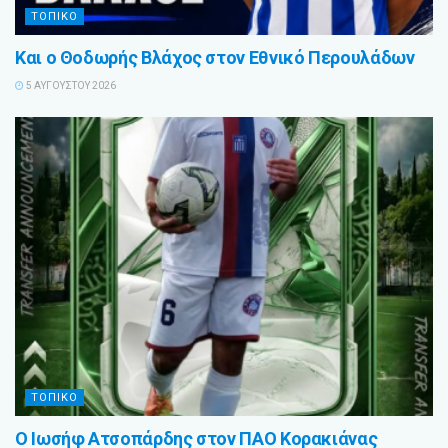
ΤΟΠΙΚΟ
Και ο Θοδωρής Βλάχος στον Εθνικό Περουλάδων
5 ΑΥΓΟΎΣΤΟΥ 2026
ΤΟΠΙΚΟ
Ο Ιωσήφ Ατσοπάρδης στον ΠΑΟ Κορακιάνας