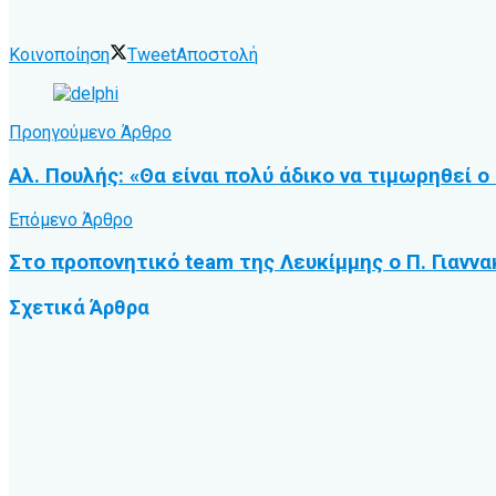
Κοινοποίηση
Tweet
Αποστολή
Προηγούμενο Άρθρο
Αλ. Πουλής: «Θα είναι πολύ άδικο να τιμωρηθεί 
Επόμενο Άρθρο
Στο προπονητικό team της Λευκίμμης ο Π. Γιαννα
Σχετικά
Άρθρα