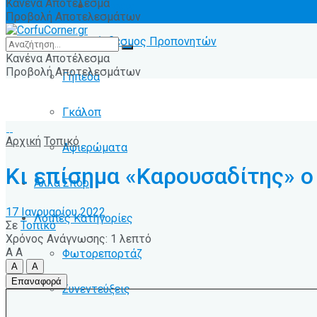
Κανένα Αποτέλεσμα
Ειδήσεις
Προβολή Αποτελεσμάτων
Σύνδεσμος Προπονητών
Κανένα Αποτέλεσμα
Προβολή Αποτελεσμάτων
Γήπεδα
Γκάλοπ
Αρχική
Τοπικό
Αφιερώματα
Κι επίσημα «Καρουσαδίτης» 
Άλλα Σπόρ
17 Ιανουαρίου 2022
Λοιπές Κατηγορίες
Σε
Τοπικό
Χρόνος Ανάγνωσης: 1 λεπτό
A
A
Φωτορεπορτάζ
A
A
Επαναφορά
Συνεντεύξεις