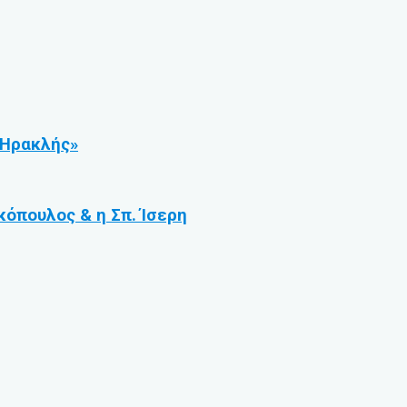
ο Ηρακλής»
κόπουλος & η Σπ. Ίσερη