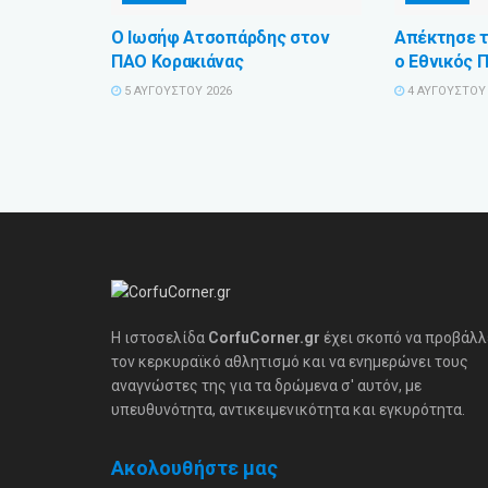
Ο Ιωσήφ Ατσοπάρδης στον
Απέκτησε τ
ΠΑΟ Κορακιάνας
ο Εθνικός 
5 ΑΥΓΟΎΣΤΟΥ 2026
4 ΑΥΓΟΎΣΤΟΥ 
Η ιστοσελίδα
CorfuCorner.gr
έχει σκοπό να προβάλλ
τον κερκυραϊκό αθλητισμό και να ενημερώνει τους
αναγνώστες της για τα δρώμενα σ' αυτόν, με
υπευθυνότητα, αντικειμενικότητα και εγκυρότητα.
Ακολουθήστε μας