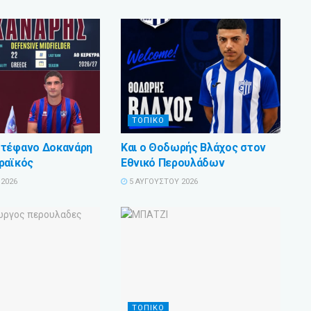
ΤΟΠΙΚΟ
Στέφανο Δοκανάρη
Και ο Θοδωρής Βλάχος στον
ραϊκός
Εθνικό Περουλάδων
2026
5 ΑΥΓΟΎΣΤΟΥ 2026
ΤΟΠΙΚΟ