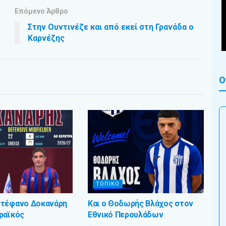
Επόμενο Άρθρο
Στην Ουντινέζε και από εκεί στη Γρανάδα ο
Καρνέζης
Ο
ΤΟΠΙΚΟ
Στέφανο Δοκανάρη
Και ο Θοδωρής Βλάχος στον
ραϊκός
Εθνικό Περουλάδων