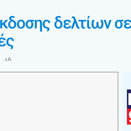
έκδοσης δελτίων σ
ές
A
A