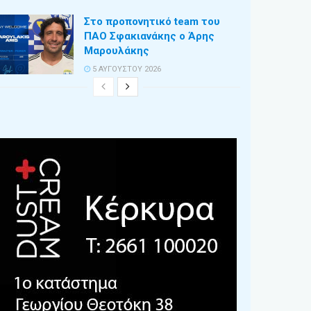
Στο προπονητικό team του
ΠΑΟ Σφακιανάκης ο Άρης
Μαρουλάκης
5 ΑΥΓΟΎΣΤΟΥ 2026