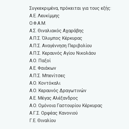
Συγκεκριμένα, πρόκειται για τους εξής:
Α.Ε. Λευκίμμης
Ο.Φ.Α.Μ.
Α.Σ. Θιναλιακός Αχαράβης
Α.Π.Σ. Όλυμπος Κέρκυρας
Α.Π.Σ. Αναγέννηση Περιβολίου
Α.Π.Σ. Κεραυνός Αγίου Νικολάου
Α.Ο. Παξοί
Α.Ε. Φαιάκων
Α.Π.Σ. Μπενίτσες
Α.Ο. Κοντόκαλι
Α.Ο. Κεραυνός Δραγωτινών
Α.Ε. Μέγας Αλέξανδρος
Α.Ο. Ομόνοια Γαστουρίου Κέρκυρας
Α.Γ.Σ. Ορφέας Κανονιού
Γ.Ε. Θιναλίου