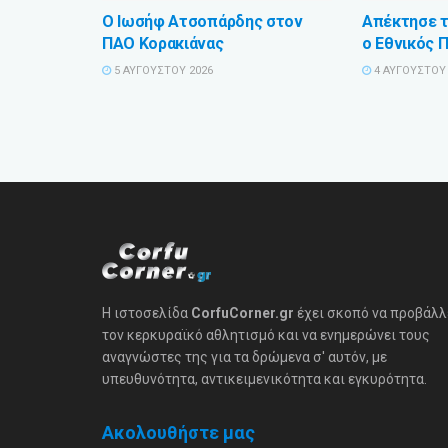
Ο Ιωσήφ Ατσοπάρδης στον
Απέκτησε τ
ΠΑΟ Κορακιάνας
ο Εθνικός 
5 ΑΥΓΟΎΣΤΟΥ 2026
4 ΑΥΓΟΎΣΤΟΥ 
Η ιστοσελίδα
CorfuCorner.gr
έχει σκοπό να προβάλλ
τον κερκυραϊκό αθλητισμό και να ενημερώνει τους
αναγνώστες της για τα δρώμενα σ' αυτόν, με
υπευθυνότητα, αντικειμενικότητα και εγκυρότητα.
Ακολουθήστε μας