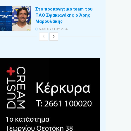
Στο προπονητικό team του
ΠΑΟ Σφακιανάκης ο Άρης
Μαρουλάκης
5 ΑΥΓΟΎΣΤΟΥ 2026