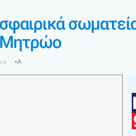
σφαιρικά σωματεία
 Μητρώο
A
επτό
A