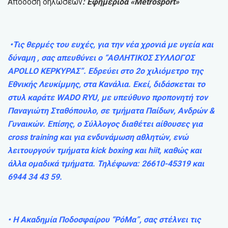
Απόδοση δηλώσεων
: Εφημερίδα «Metrosport»
•Τις θερμές του ευχές, για την νέα χρονιά με υγεία και
δύναμη , σας απευθύνει ο “AΘΛHTIKOΣ ΣYΛΛOΓOΣ
APOLLO ΚΕΡΚΥΡΑΣ”. Εδρεύει στο 2ο χιλιόμετρο της
Εθνικής Λευκίμμης, στα Κανάλια. Εκεί, διδάσκεται το
στυλ καράτε WADO RYU, με υπεύθυνο προπονητή τον
Παναγιώτη Σταθόπουλο, σε τμήματα Παίδων, Ανδρών &
Γυναικών. Επίσης, ο Σύλλογος διαθέτει αίθουσες για
cross training και για ενδυνάμωση αθλητών, ενώ
λειτουργούν τμήματα kick boxing και hiit, καθώς και
άλλα ομαδικά τμήματα. Τηλέφωνα: 26610-45319 και
6944 34 43 59.
• Η Ακαδημία Ποδοσφαίρου “ΡόΜα”, σας στέλνει τις