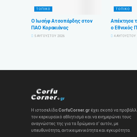
ΤΟΠΙΚΟ
ΤΟΠΙΚΟ
Ο Ιωσήφ Ατσοπάρδης στον
Απέκτησε τ
ΠΑΟ Κορακιάνας
ο Εθνικός 
5 ΑΥΓΟΎΣΤΟΥ 2026
4 ΑΥΓΟΎΣΤΟΥ 
Η ιστοσελίδα
CorfuCorner.gr
έχει σκοπό να προβάλλ
τον κερκυραϊκό αθλητισμό και να ενημερώνει τους
αναγνώστες της για τα δρώμενα σ' αυτόν, με
υπευθυνότητα, αντικειμενικότητα και εγκυρότητα.