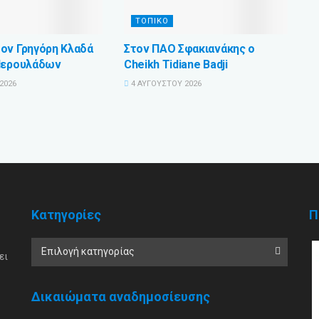
ΤΟΠΙΚΟ
ον Γρηγόρη Κλαδά
Στον ΠΑΟ Σφακιανάκης ο
Περουλάδων
Cheikh Tidiane Badji
2026
4 ΑΥΓΟΎΣΤΟΥ 2026
Κατηγορίες
Π
Επιλογή κατηγορίας
ει
Δικαιώματα αναδημοσίευσης