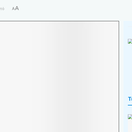
A
πτό
A
Τ