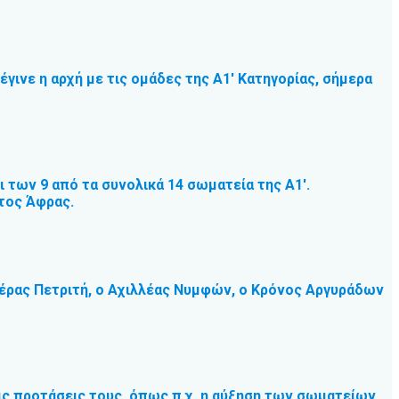
ινε η αρχή με τις ομάδες της Α1′ Κατηγορίας, σήμερα
 των 9 από τα συνολικά 14 σωματεία της Α1′.
ητος Άφρας.
έρας Πετριτή, ο Αχιλλέας Νυμφών, ο Κρόνος Αργυράδων
ις προτάσεις τους, όπως π.χ. η αύξηση των σωματείων