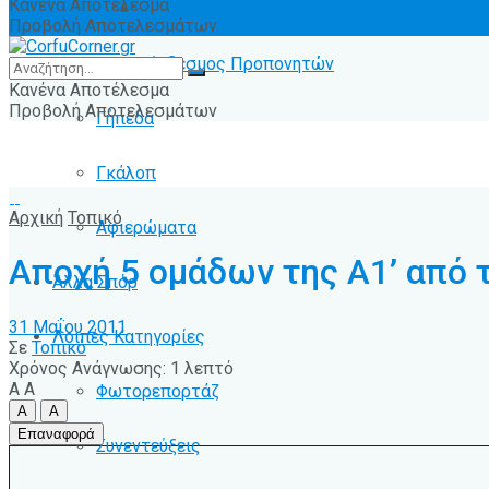
Κανένα Αποτέλεσμα
Ειδήσεις
Προβολή Αποτελεσμάτων
Σύνδεσμος Προπονητών
Κανένα Αποτέλεσμα
Προβολή Αποτελεσμάτων
Γήπεδα
Γκάλοπ
Αρχική
Τοπικό
Αφιερώματα
Αποχή 5 ομάδων της Α1’ από 
Άλλα Σπόρ
31 Μαΐου 2011
Λοιπές Κατηγορίες
Σε
Τοπικό
Χρόνος Ανάγνωσης: 1 λεπτό
A
A
Φωτορεπορτάζ
A
A
Επαναφορά
Συνεντεύξεις