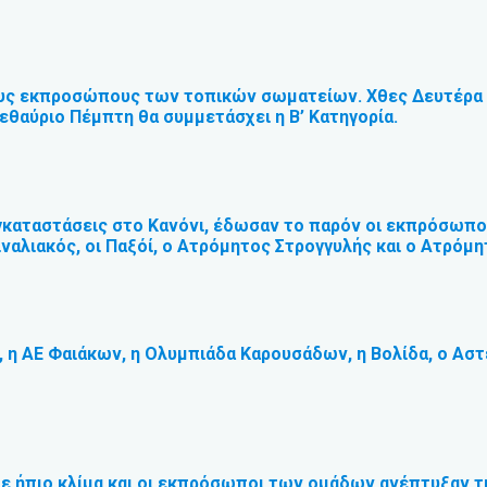
ους εκπροσώπους των τοπικών σωματείων. Χθες Δευτέρα έγ
μεθαύριο Πέμπτη θα συμμετάσχει η Β’ Κατηγορία.
γκαταστάσεις στο Κανόνι, έδωσαν το παρόν οι εκπρόσωποι
ιναλιακός, οι Παξόί, ο Ατρόμητος Στρογγυλής και ο Ατρόμ
η ΑΕ Φαιάκων, η Ολυμπιάδα Καρουσάδων, η Βολίδα, ο Αστ
σε ήπιο κλίμα και οι εκπρόσωποι των ομάδων ανέπτυξαν τ