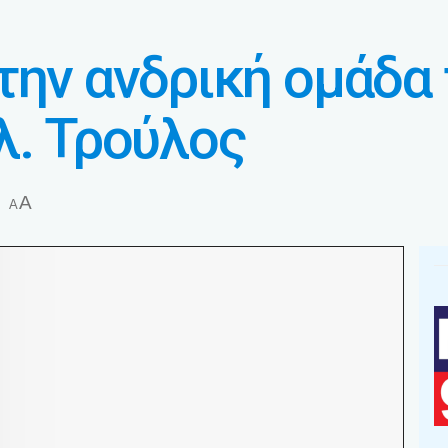
την ανδρική ομάδα
λ. Τρούλος
A
A