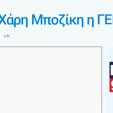
 Χάρη Μποζίκη η Γ
A
A