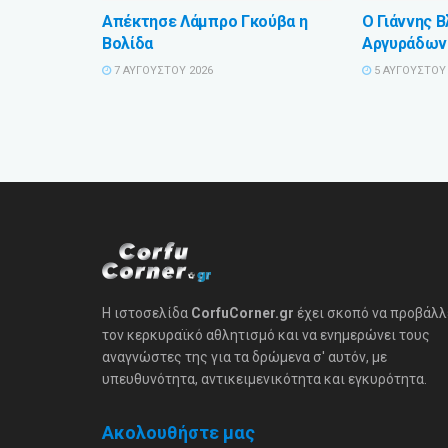
Απέκτησε Λάμπρο Γκούβα η
Ο Γιάννης 
Βολίδα
Αργυράδων
7 ΑΥΓΟΎΣΤΟΥ 2026
5 ΑΥΓΟΎΣΤΟΥ 
Η ιστοσελίδα
CorfuCorner.gr
έχει σκοπό να προβάλλ
τον κερκυραϊκό αθλητισμό και να ενημερώνει τους
αναγνώστες της για τα δρώμενα σ' αυτόν, με
υπευθυνότητα, αντικειμενικότητα και εγκυρότητα.
Ακολουθήστε μας