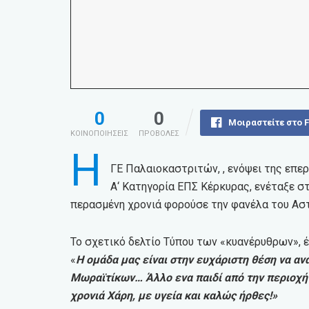
0
0
Μοιραστείτε στο 
ΚΟΙΝΟΠΟΙΗΣΕΙΣ
ΠΡΟΒΟΛΕΣ
Η
ΓΕ Παλαιοκαστριτών, , ενόψει της επερ
Α‘ Κατηγορία ΕΠΣ Κέρκυρας, ενέταξε σ
περασμένη χρονιά φορούσε την φανέλα του Ασ
Το σχετικό δελτίο Τύπου των «κυανέρυθρων», έ
«
Η ομάδα μας είναι στην ευχάριστη θέση να α
Μωραϊτίκων… Άλλο ενα παιδί από την περιοχή 
χρονιά Χάρη, με υγεία και καλώς ήρθες!»