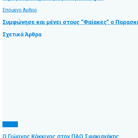
Επόμενο Άρθρο
Συμφώνησε και μένει στους “Φαίακες” ο Παρασκ
Σχετικά
Άρθρα
Τοπικό
Ο Γιώργος Κόκκινος στον ΠΑΟ Σφακιανάκης