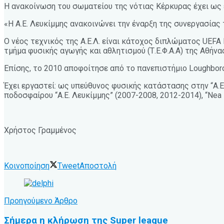
Η ανακοίνωση του σωματείου της νότιας Κέρκυρας έχει ως 
«Η Α.Ε. Λευκίμμης ανακοινώνει την έναρξη της συνεργασία
Ο νέος τεχνικός της Α.Ε.Λ. είναι κάτοχος διπλώματος UEFA
τμήμα φυσικής αγωγής και αθλητισμού (Τ.Ε.Φ.Α.Α) της Αθήνας
Επίσης, το 2010 αποφοίτησε από το πανεπιστήμιο Loughbo
Έχει εργαστεί: ως υπεύθυνος φυσικής κατάστασης στην “Α.Ε
ποδοσφαίρου “Α.Ε. Λευκίμμης” (2007-2008, 2012-2014), “Nea
Χρήστος Γραμμένος
Κοινοποίηση
Tweet
Αποστολή
Προηγούμενο Άρθρο
Σήμερα η κλήρωση της Super league