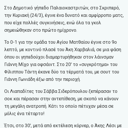
Στο Δημοτικό γήπεδο Παλαιοκαστριτών, στο Σκριπερό,
την Κυριακή (24/3), έγινε ένα δυνατό και αμφίρροπο ματς,
που είχε πολλές συγκινήσεις, ενώ όλα τα γκολ
σημειώθηκαν στο πρώτο ημίχρονο.
Το 0-1 για την ομάδα του Αγίου Ματθαίου έγινε στο 9ο
λεπτό, με κοντινό πλασέ του Άκη Χαρβαλιά, σε μια φάση
όπου οι γηπεδούχοι διαμαρτυρήθηκαν στον λάινσμαν
Γιάννη Μίχο για οφσάιντ. Στο 20′ το «συγκρότημα» του
Φίλιππου Τάντη έκανε δύο τα τέρματά του, με σουτ του
Γιάννη Γωνιάδη έξω από την περιοχή.
Οι Λιαπαδίτες του Σάββα Σιδερόπουλου ξεπέρασαν το
σοκ και πέρασαν στην αντεπίθεση, με σκοπό να κάνουν
τη μεγάλη ανατροπή. Κάτι το οποίο πέτυχαν μέσα σε
μόλις ένα τέταρτο!
Έτσι, στο 30′, μετά από εκτέλεση κόρνερ, ο Άκης Λέσι με