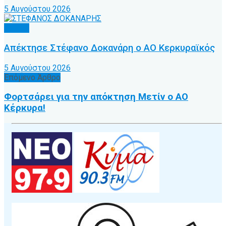
5 Αυγούστου 2026
Τοπικό
Απέκτησε Στέφανο Δοκανάρη ο ΑΟ Κερκυραϊκός
5 Αυγούστου 2026
Επόμενο Άρθρο
Φορτσάρει για την απόκτηση Μετίν ο ΑΟ
Κέρκυρα!