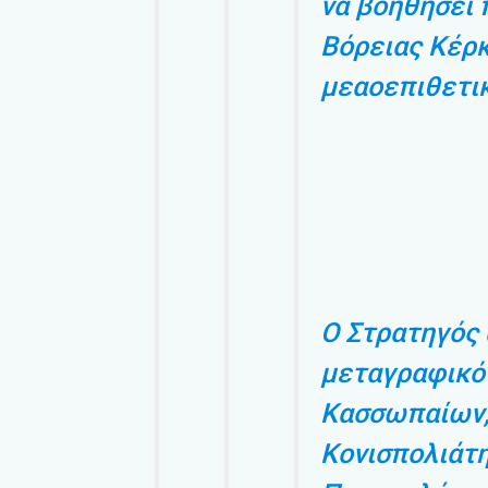
να βοηθήσει 
Βόρειας Κέρ
μεαοεπιθετικ
Ο Στρατηγός 
μεταγραφικό
Κασσωπαίων,
Κονισπολιάτη