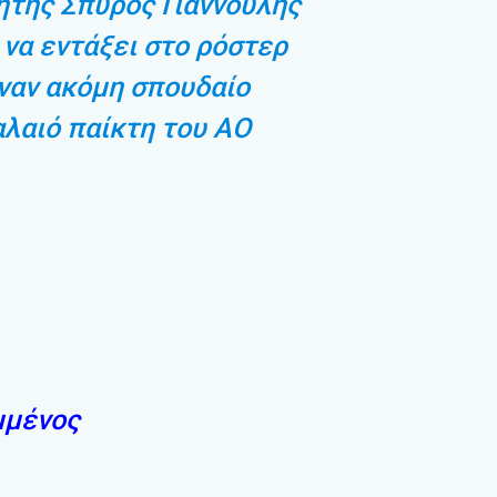
ητής Σπύρος Γιαννούλης
 να εντάξει στο ρόστερ
ναν ακόμη σπουδαίο
αλαιό παίκτη του ΑΟ
μμένος