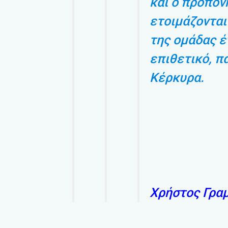
και ο προπον
ετοιμάζονται
της ομάδας έ
επιθετικό, π
Κέρκυρα.
Χρήστος Γρα