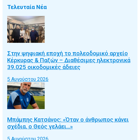
Τελευταία Νέα
Στην ψηφιακή εποχή το πολεοδομικό αρχείο
Κέρκυρας & Παξών – Διαθέσιμες ηλεκτρονικά
39.025 οικοδομικές άδειες
5 Αυγούστου 2026
Μπάμπης Κατσάνος: «Όταν ο άνθρωπος κάνει
σχέδια, ο Θεός γελάει…»
5 Αυγούστου 2026