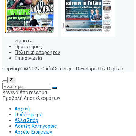
είμαστε
Όροι χρήσης
Πολιτική απορρήτου
Επικοινωνία
Copyright © 2022 CorfuCorner.gr - Developed by
DigiLab
Κανένα Αποτέλεσμα
Προβολή Αποτελεσμάτων
Αρχική
Ποδόσφαιρο
Άλλα Σπόρ
Λοιπές Κατηγορίες
Αρχείο Ειδήσεων