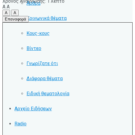
Χρόνος Ανάγνωσης: 1 λεπτό
Άρθρα
A
A
A
A
Κοινωνικά θέματα
Επαναφορά
Κους-κους
Βίντεο
Γνωρίζατε ότι
Διάφορα θέματα
Ειδική θεματολογία
Αρχείο Ειδήσεων
Radio