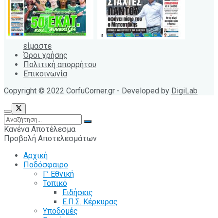
είμαστε
Όροι χρήσης
Πολιτική απορρήτου
Επικοινωνία
Copyright © 2022 CorfuCorner.gr - Developed by
DigiLab
Κανένα Αποτέλεσμα
Προβολή Αποτελεσμάτων
Αρχική
Ποδόσφαιρο
Γ’ Εθνική
Τοπικό
Ειδήσεις
Ε.Π.Σ. Κέρκυρας
Υποδομές