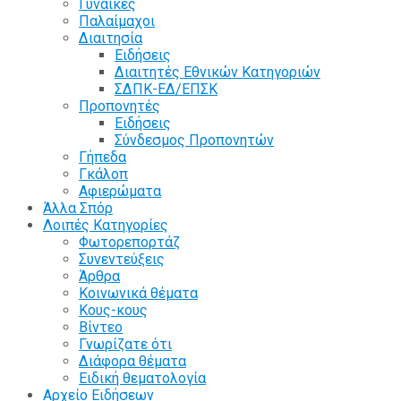
Γυναίκες
Παλαίμαχοι
Διαιτησία
Ειδήσεις
Διαιτητές Εθνικών Κατηγοριών
ΣΔΠΚ-ΕΔ/ΕΠΣΚ
Προπονητές
Ειδήσεις
Σύνδεσμος Προπονητών
Γήπεδα
Γκάλοπ
Αφιερώματα
Άλλα Σπόρ
Λοιπές Κατηγορίες
Φωτορεπορτάζ
Συνεντεύξεις
Άρθρα
Κοινωνικά θέματα
Κους-κους
Βίντεο
Γνωρίζατε ότι
Διάφορα θέματα
Ειδική θεματολογία
Αρχείο Ειδήσεων