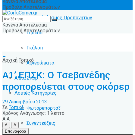
Κανένα Αποτέλεσμα
Ειδήσεις
Προβολή Αποτελεσμάτων
Σύνδεσμος Προπονητών
Κανένα Αποτέλεσμα
Προβολή Αποτελεσμάτων
Γήπεδα
Γκάλοπ
Αρχική
Τοπικό
Αφιερώματα
Α1’ ΕΠΣΚ: Ο Τσεβανέδης
Άλλα Σπόρ
προπορεύεται στους σκόρερ
Λοιπές Κατηγορίες
29 Δεκεμβρίου 2013
Σε
Τοπικό
Φωτορεπορτάζ
Χρόνος Ανάγνωσης: 1 λεπτό
A
A
Συνεντεύξεις
A
A
Επαναφορά