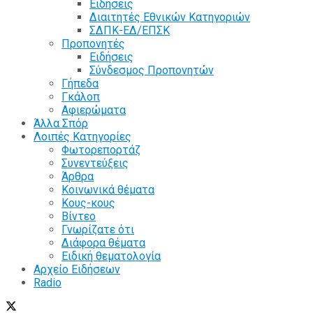
Ειδήσεις
Διαιτητές Εθνικών Κατηγοριών
ΣΔΠΚ-ΕΔ/ΕΠΣΚ
Προπονητές
Ειδήσεις
Σύνδεσμος Προπονητών
Γήπεδα
Γκάλοπ
Αφιερώματα
Άλλα Σπόρ
Λοιπές Κατηγορίες
Φωτορεπορτάζ
Συνεντεύξεις
Άρθρα
Κοινωνικά θέματα
Κους-κους
Βίντεο
Γνωρίζατε ότι
Διάφορα θέματα
Ειδική θεματολογία
Αρχείο Ειδήσεων
Radio