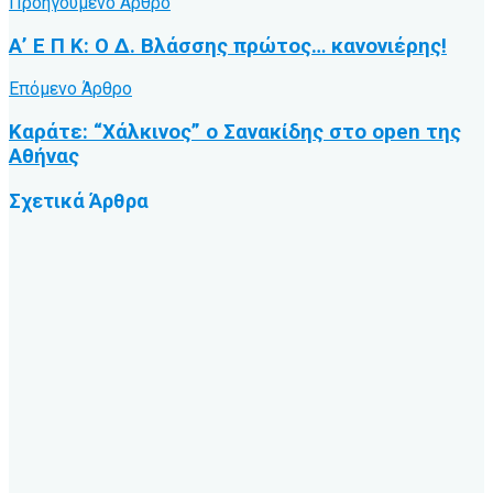
Προηγούμενο Άρθρο
Α’ Ε Π Κ: Ο Δ. Βλάσσης πρώτος… κανονιέρης!
Επόμενο Άρθρο
Καράτε: “Χάλκινος” ο Σανακίδης στο open της
Αθήνας
Σχετικά
Άρθρα