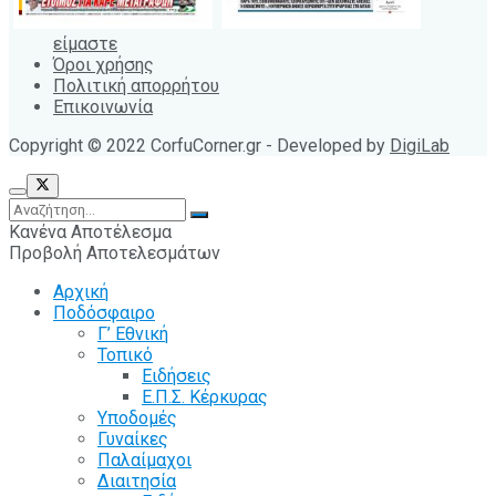
είμαστε
Όροι χρήσης
Πολιτική απορρήτου
Επικοινωνία
Copyright © 2022 CorfuCorner.gr - Developed by
DigiLab
Κανένα Αποτέλεσμα
Προβολή Αποτελεσμάτων
Αρχική
Ποδόσφαιρο
Γ’ Εθνική
Τοπικό
Ειδήσεις
Ε.Π.Σ. Κέρκυρας
Υποδομές
Γυναίκες
Παλαίμαχοι
Διαιτησία