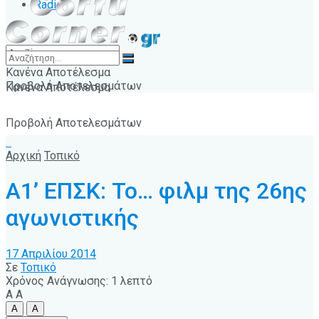
Radio
Κανένα Αποτέλεσμα
Προβολή Αποτελεσμάτων
Κανένα Αποτέλεσμα
Προβολή Αποτελεσμάτων
Αρχική
Τοπικό
Α1’ ΕΠΣΚ: Το… φιλμ της 26ης
αγωνιστικής
17 Απριλίου 2014
Σε
Τοπικό
Χρόνος Ανάγνωσης: 1 λεπτό
A
A
A
A