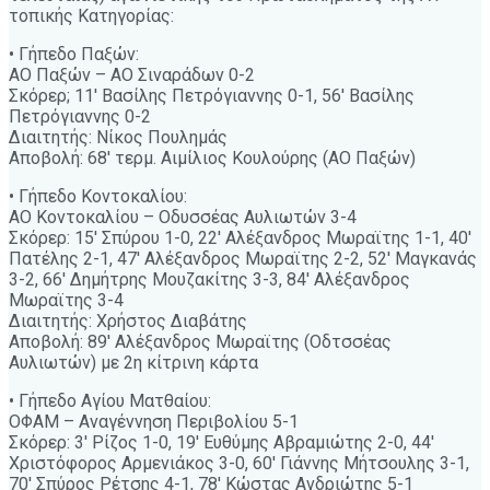
τοπικής Κατηγορίας:
• Γήπεδο Παξών:
ΑΟ Παξών – ΑΟ Σιναράδων 0-2
Σκόρερ; 11′ Βασίλης Πετρόγιαννης 0-1, 56′ Βασίλης
Πετρόγιαννης 0-2
Διαιτητής: Νίκος Πουλημάς
Αποβολή: 68′ τερμ. Αιμίλιος Κουλούρης (ΑΟ Παξών)
• Γήπεδο Κοντοκαλίου:
ΑΟ Κοντοκαλίου – Οδυσσέας Αυλιωτών 3-4
Σκόρερ: 15′ Σπύρου 1-0, 22′ Αλέξανδρος Μωραϊτης 1-1, 40′
Πατέλης 2-1, 47′ Αλέξανδρος Μωραϊτης 2-2, 52′ Μαγκανάς
3-2, 66′ Δημήτρης Μουζακίτης 3-3, 84′ Αλέξανδρος
Μωραϊτης 3-4
Διαιτητής: Χρήστος Διαβάτης
Αποβολή: 89′ Αλέξανδρος Μωραϊτης (Οδτσσέας
Αυλιωτών) με 2η κίτρινη κάρτα
• Γήπεδο Αγίου Ματθαίου:
ΟΦΑΜ – Αναγέννηση Περιβολίου 5-1
Σκόρερ: 3′ Ρίζος 1-0, 19′ Ευθύμης Αβραμιώτης 2-0, 44′
Χριστόφορος Αρμενιάκος 3-0, 60′ Γιάννης Μήτσουλης 3-1,
70′ Σπύρος Ρέτσης 4-1, 78′ Κώστας Ανδριώτης 5-1