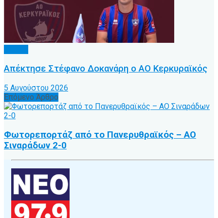
Τοπικό
Απέκτησε Στέφανο Δοκανάρη ο ΑΟ Κερκυραϊκός
5 Αυγούστου 2026
Επόμενο Άρθρο
Φωτορεπορτάζ από το Πανερυθραϊκός – ΑΟ
Σιναράδων 2-0