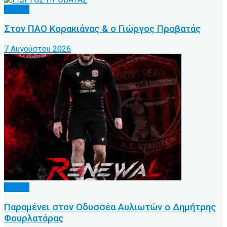
Τοπικό
Στον ΠΑΟ Κορακιάνας & ο Γιώργος Προβατάς
7 Αυγούστου 2026
Τοπικό
Παραμένει στον Οδυσσέα Αυλιωτών ο Δημήτρης
Φουρλατάρας