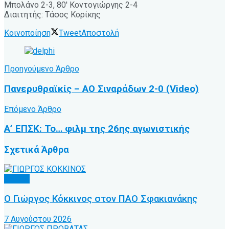
Μπολάνο 2-3, 80′ Κοντογιώργης 2-4
Διαιτητής: Τάσος Κορίκης
Κοινοποίηση
Tweet
Αποστολή
Προηγούμενο Άρθρο
Πανερυθραϊκίς – ΑΟ Σιναράδων 2-0 (Video)
Επόμενο Άρθρο
Α’ ΕΠΣΚ: Το… φιλμ της 26ης αγωνιστικής
Σχετικά
Άρθρα
Τοπικό
Ο Γιώργος Κόκκινος στον ΠΑΟ Σφακιανάκης
7 Αυγούστου 2026