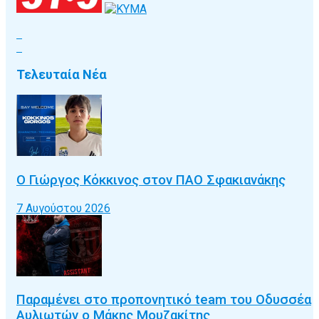
Τελευταία Νέα
Ο Γιώργος Κόκκινος στον ΠΑΟ Σφακιανάκης
7 Αυγούστου 2026
Παραμένει στο προπονητικό team του Οδυσσέα
Αυλιωτών ο Μάκης Μουζακίτης