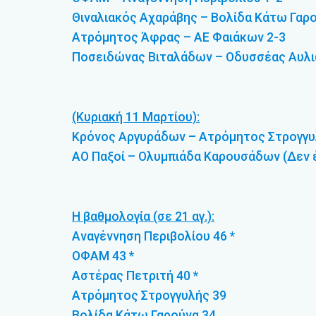
Θιναλιακός Αχαράβης – Βολίδα Κάτω Γαρο
Ατρόμητος Άφρας – ΑΕ Φαιάκων 2-3
Ποσειδώνας Βιταλάδων – Οδυσσέας Αυλ
(Κυριακή 11 Μαρτίου):
Κρόνος Αργυράδων – Ατρόμητος Στρογγυ
ΑΟ Παξοί – Ολυμπιάδα Καρουσάδων (Δεν έ
Η βαθμολογία (σε 21 αγ.):
Αναγέννηση Περιβολίου 46 *
ΟΦΑΜ 43 *
Αστέρας Πετριτή 40 *
Ατρόμητος Στρογγυλής 39
Βολίδα Κάτω Γαρούνα 34