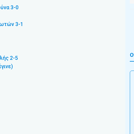
ύνα 3-0
ιωτών 3-1
Ο
λής 2-5
γινε)