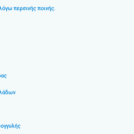
 λόγω περσινής ποινής.
ρας
αλάδων
ρογγυλής