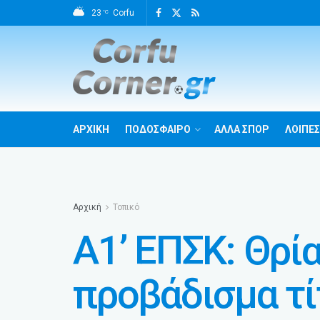
23
Corfu
°C
ΑΡΧΙΚΗ
ΠΟΔΟΣΦΑΙΡΟ
ΑΛΛΑ ΣΠΟΡ
ΛΟΙΠΕΣ
Αρχική
Τοπικό
Α1’ ΕΠΣΚ: Θρί
προβάδισμα τί