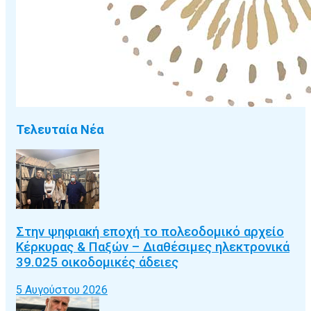
Τελευταία Νέα
Στην ψηφιακή εποχή το πολεοδομικό αρχείο
Κέρκυρας & Παξών – Διαθέσιμες ηλεκτρονικά
39.025 οικοδομικές άδειες
5 Αυγούστου 2026