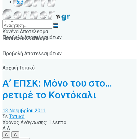
Radio
Κανένα Αποτέλεσμα
Προβολή Αποτελεσμάτων
Κανένα Αποτέλεσμα
Προβολή Αποτελεσμάτων
Αρχική
Τοπικό
Α’ ΕΠΣΚ: Μόνο του στο…
ρετιρέ το Κοντόκαλι
13 Νοεμβρίου 2011
Σε
Τοπικό
Χρόνος Ανάγνωσης: 1 λεπτό
A
A
A
A