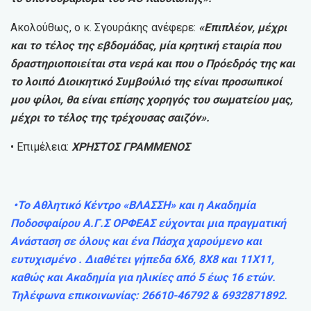
Ακολούθως, ο κ. Σγουράκης ανέφερε:
«Επιπλέον, μέχρι
και το τέλος της εβδομάδας, μία κρητική εταιρία που
δραστηριοποιείται στα νερά και που ο Πρόεδρός της και
το λοιπό Διοικητικό Συμβούλιό της είναι προσωπικοί
μου φίλοι, θα είναι επίσης χορηγός του σωματείου μας,
μέχρι το τέλος της τρέχουσας σαιζόν».
• Επιμέλεια:
ΧΡΗΣΤΟΣ ΓΡΑΜΜΕΝΟΣ
•Το Αθλητικό Κέντρο «ΒΛΑΣΣΗ» και η Ακαδημία
Ποδοσφαίρου Α.Γ.Σ ΟΡΦΕΑΣ εύχονται μια πραγματική
Ανάσταση σε όλους και ένα Πάσχα χαρούμενο και
ευτυχισμένο . Διαθέτει γήπεδα 6Χ6, 8Χ8 και 11Χ11,
καθώς και Ακαδημία για ηλικίες από 5 έως 16 ετών.
Τηλέφωνα επικοινωνίας: 26610-46792 & 6932871892.