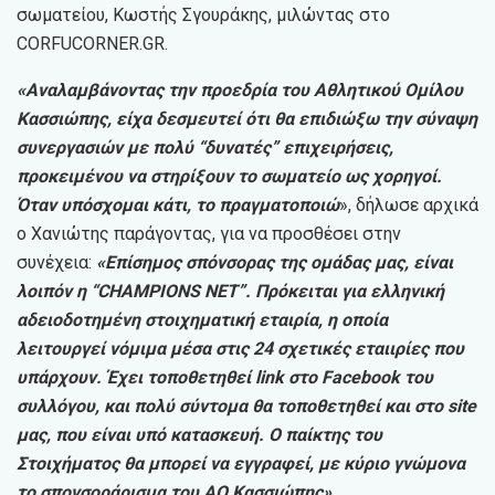
σωματείου, Κωστής Σγουράκης, μιλώντας στο
CORFUCORNER.GR.
«Αναλαμβάνοντας την προεδρία του Αθλητικού Ομίλου
Κασσιώπης, είχα δεσμευτεί ότι θα επιδιώξω την σύναψη
συνεργασιών με πολύ “δυνατές” επιχειρήσεις,
προκειμένου να στηρίξουν το σωματείο ως χορηγοί.
Όταν υπόσχομαι κάτι, το πραγματοποιώ
», δήλωσε αρχικά
ο Χανιώτης παράγοντας, για να προσθέσει στην
συνέχεια:
«Επίσημος σπόνσορας της ομάδας μας, είναι
λοιπόν η “CHAMPIONS NET”. Πρόκειται για ελληνική
αδειοδοτημένη στοιχηματική εταιρία, η οποία
λειτουργεί νόμιμα μέσα στις 24 σχετικές εταιιρίες που
υπάρχουν. Έχει τοποθετηθεί link στο Facebook του
συλλόγου, και πολύ σύντομα θα τοποθετηθεί και στο site
μας, που είναι υπό κατασκευή. Ο παίκτης του
Στοιχήματος θα μπορεί να εγγραφεί, με κύριο γνώμονα
το σπονσοράρισμα του ΑΟ Κασσιώπης».