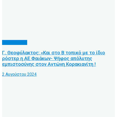
Συνεντεύξεις
Γ. Θεοφύλακτος: «Και στο Β τοπικό με το ίδιο
ρόστερ η ΑΕ Φαιάκων- Ψήφος απόλυτης
εμπιστοσύνης στον Αντώνη Κορακιανίτη !
2 Αυγούστου 2024