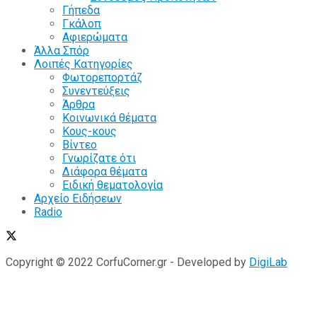
Γήπεδα
Γκάλοπ
Αφιερώματα
Άλλα Σπόρ
Λοιπές Κατηγορίες
Φωτορεπορτάζ
Συνεντεύξεις
Άρθρα
Κοινωνικά θέματα
Κους-κους
Βίντεο
Γνωρίζατε ότι
Διάφορα θέματα
Ειδική θεματολογία
Αρχείο Ειδήσεων
Radio
Copyright © 2022 CorfuCorner.gr - Developed by
DigiLab