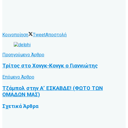
Κοινοποίηση
Tweet
Αποστολή
Προηγούμενο Άρθρο
Τρίτος στο Χονγκ-Κονγκ ο Γιαννιώτης
Επόμενο Άρθρο
Τζάμπολ στην Α’ ΕΣΚΑΒΔΕ! (ΦΩΤΟ ΤΩΝ
ΟΜΑΔΩΝ ΜΑΣ)
Σχετικά
Άρθρα