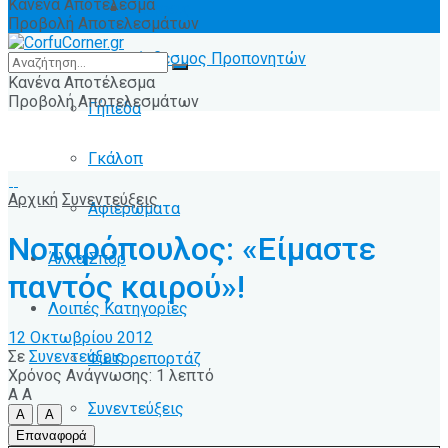
Κανένα Αποτέλεσμα
Ειδήσεις
Προβολή Αποτελεσμάτων
Σύνδεσμος Προπονητών
Κανένα Αποτέλεσμα
Προβολή Αποτελεσμάτων
Γήπεδα
Γκάλοπ
Αρχική
Συνεντεύξεις
Αφιερώματα
Νοταρόπουλος: «Είμαστε
Άλλα Σπόρ
παντός καιρού»!
Λοιπές Κατηγορίες
12 Οκτωβρίου 2012
Σε
Συνεντεύξεις
Φωτορεπορτάζ
Χρόνος Ανάγνωσης: 1 λεπτό
A
A
Συνεντεύξεις
A
A
Επαναφορά