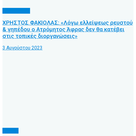
Προπονητές
ΧΡΗΣΤΟΣ ΦΑΚΙΟΛΑΣ: «Λόγω ελλείψεως ρευστού
& γηπέδου ο Ατρόμητος Άφρας δεν θα κατέβει
στις τοπικές διοργανώσεις»
3 Αυγούστου 2023
Γήπεδα