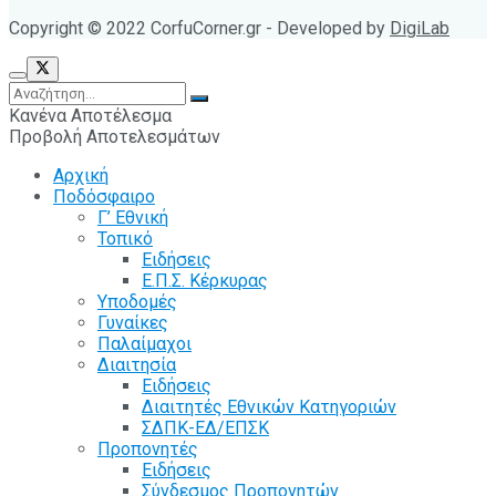
Copyright © 2022 CorfuCorner.gr - Developed by
DigiLab
Κανένα Αποτέλεσμα
Προβολή Αποτελεσμάτων
Αρχική
Ποδόσφαιρο
Γ’ Εθνική
Τοπικό
Ειδήσεις
Ε.Π.Σ. Κέρκυρας
Υποδομές
Γυναίκες
Παλαίμαχοι
Διαιτησία
Ειδήσεις
Διαιτητές Εθνικών Κατηγοριών
ΣΔΠΚ-ΕΔ/ΕΠΣΚ
Προπονητές
Ειδήσεις
Σύνδεσμος Προπονητών