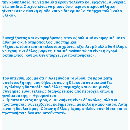
την κωπηλασία, τα νέα παιδιά έχουν ταλέντο και έρχονται συνέχεια
νέα παιδιά. Στόχος είναι να μπουν όσο περισσότεροι αθλητές
γίνεται στην εθνική ομάδα και να διακριθούν. Υπάρχει πολύ καλό
υλικό».
Συνεχίζοντας και αναφερόμενος στον εξοπλισμό αναφορικά με το
άθλημα ο κ. Νοταρόπουλος υποστηρίζει:
«Έχουμε, ιδιαίτερα τα τελευταία χρόνια, εξοπλισμό αλλά θα θέλαμε
να έχουμε κι άλλες βάρκες. Βασική ανάγκη τώρα είναι η αγορά
οκτακώπου, καθώς δεν υπάρχει για προπονήσεις».
Του υπενθυμίζουμε ότι η Αλεξάνδρα Τσιάβου, σε πρόσφατη
συνέντευξή της, μας δήλωσε πως η Κέρκυρα αντιμετωπίζει
μεγαλύτερη δυσκολία από άλλες περιοχές και οι καιρικές
συνθήκες είναι τελείως διαφορετικές από περιοχές όπως η
γενέτειρά της, η Ηγουμενίτσα.
«Είμαστε παντός καιρού, οι συνθήκες είναι δύσκολες, αλλά οι
προπονήσεις συνεχίζονται καθημερινά, με καλό ή κακό καιρό. Αυτή
είναι η δουλειά μας. Ούτως η άλλως έχουμε πλέον συνηθίσει και οι
προπονήσεις δεν σταματούν ποτέ».