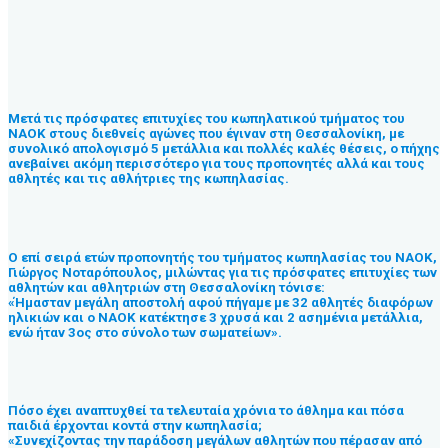
Μετά τις πρόσφατες επιτυχίες του κωπηλατικού τμήματος του
ΝΑΟΚ στους διεθνείς αγώνες που έγιναν στη Θεσσαλονίκη, με
συνολικό απολογισμό 5 μετάλλια και πολλές καλές θέσεις, ο πήχης
ανεβαίνει ακόμη περισσότερο για τους προπονητές αλλά και τους
αθλητές και τις αθλήτριες της κωπηλασίας.
Ο επί σειρά ετών προπονητής του τμήματος κωπηλασίας του ΝΑΟΚ,
Γιώργος Νοταρόπουλος, μιλώντας για τις πρόσφατες επιτυχίες των
αθλητών και αθλητριών στη Θεσσαλονίκη τόνισε:
«Ήμασταν μεγάλη αποστολή αφού πήγαμε με 32 αθλητές διαφόρων
ηλικιών και ο ΝΑΟΚ κατέκτησε 3 χρυσά και 2 ασημένια μετάλλια,
ενώ ήταν 3ος στο σύνολο των σωματείων».
Πόσο έχει αναπτυχθεί τα τελευταία χρόνια το άθλημα και πόσα
παιδιά έρχονται κοντά στην κωπηλασία;
«Συνεχίζοντας την παράδοση μεγάλων αθλητών που πέρασαν από