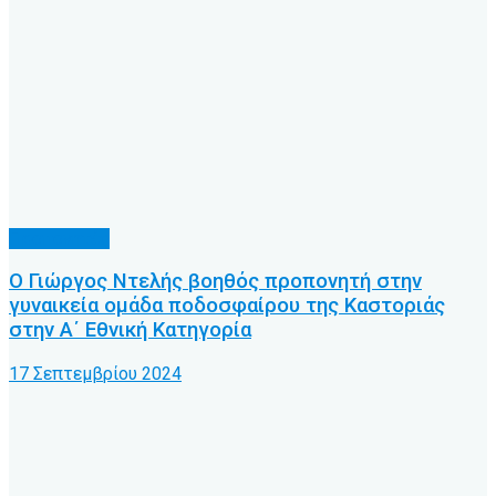
Προπονητές
Ο Γιώργος Ντελής βοηθός προπονητή στην
γυναικεία ομάδα ποδοσφαίρου της Καστοριάς
στην Α΄ Εθνική Κατηγορία
17 Σεπτεμβρίου 2024