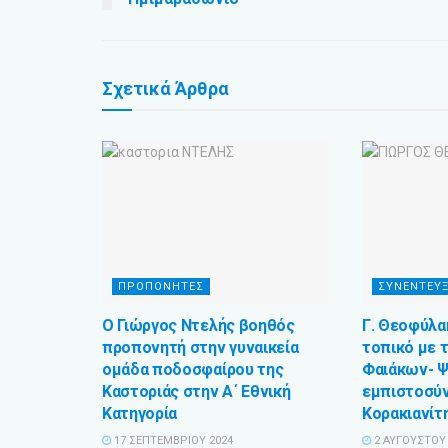
Σχετικά
Άρθρα
ΠΡΟΠΟΝΗΤΕΣ
ΣΥΝΕΝΤΕΥΞ
Ο Γιώργος Ντελής βοηθός
Γ. Θεοφύλακ
προπονητή στην γυναικεία
τοπικό με τ
ομάδα ποδοσφαίρου της
Φαιάκων- 
Καστοριάς στην Α΄ Εθνική
εμπιστοσύ
Κατηγορία
Κορακιανίτη
17 ΣΕΠΤΕΜΒΡΊΟΥ 2024
2 ΑΥΓΟΎΣΤΟΥ 