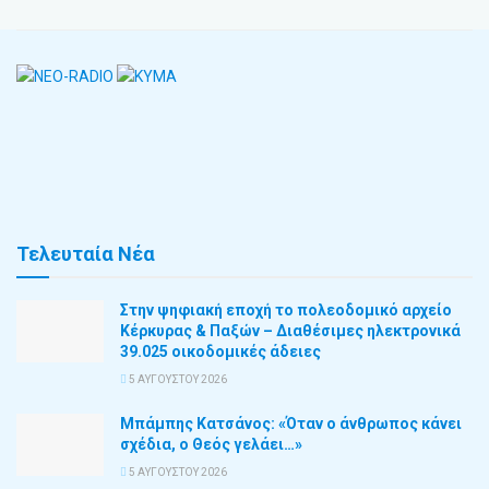
Τελευταία Νέα
Στην ψηφιακή εποχή το πολεοδομικό αρχείο
Κέρκυρας & Παξών – Διαθέσιμες ηλεκτρονικά
39.025 οικοδομικές άδειες
5 ΑΥΓΟΎΣΤΟΥ 2026
Μπάμπης Κατσάνος: «Όταν ο άνθρωπος κάνει
σχέδια, ο Θεός γελάει…»
5 ΑΥΓΟΎΣΤΟΥ 2026