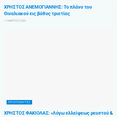
ΧΡΗΣΤΟΣ ΑΝΕΜΟΓΙΑΝΝΗΣ: Το πλάνο του
Θιναλιακού εις βάθος τριετίας
3 ΜΑΡΤΊΟΥ 2024
ΠΡΟΠΟΝΗΤΈΣ
ΧΡΗΣΤΟΣ ΦΑΚΙΟΛΑΣ: «Λόγω ελλείψεως ρευστού &