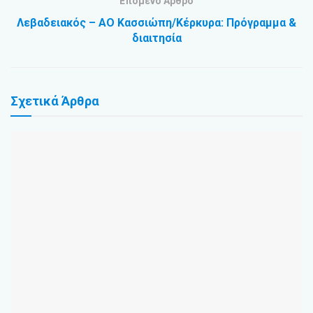
Επόμενο Άρθρο
Λεβαδειακός – ΑΟ Κασσιώπη/Κέρκυρα: Πρόγραμμα &
διαιτησία
Σχετικά
Άρθρα