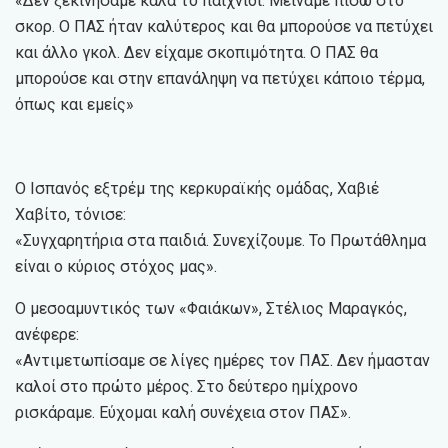
«Δεν ξεκινήσαμε καλά το παιχνίδι. Μείναμε πίσω στο
σκορ. Ο ΠΑΣ ήταν καλύτερος και θα μπορούσε να πετύχει
και άλλο γκολ. Δεν είχαμε σκοπιμότητα. Ο ΠΑΣ θα
μπορούσε και στην επανάληψη να πετύχει κάποιο τέρμα,
όπως και εμείς»
Ο Ισπανός εξτρέμ της κερκυραϊκής ομάδας, Χαβιέ
Χαβίτο, τόνισε:
«Συγχαρητήρια στα παιδιά. Συνεχίζουμε. Το Πρωτάθλημα
είναι ο κύριος στόχος μας».
Ο μεσοαμυντικός των «Φαιάκων», Στέλιος Μαραγκός,
ανέφερε:
«Αντιμετωπίσαμε σε λίγες ημέρες τον ΠΑΣ. Δεν ήμασταν
καλοί στο πρώτο μέρος. Στο δεύτερο ημίχρονο
ρισκάραμε. Εύχομαι καλή συνέχεια στον ΠΑΣ».