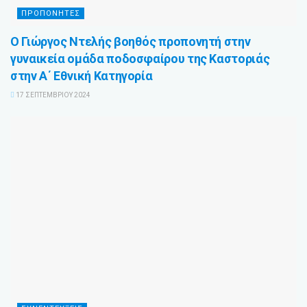
ΠΡΟΠΟΝΗΤΈΣ
Ο Γιώργος Ντελής βοηθός προπονητή στην
γυναικεία ομάδα ποδοσφαίρου της Καστοριάς
στην Α΄ Εθνική Κατηγορία
17 ΣΕΠΤΕΜΒΡΊΟΥ 2024