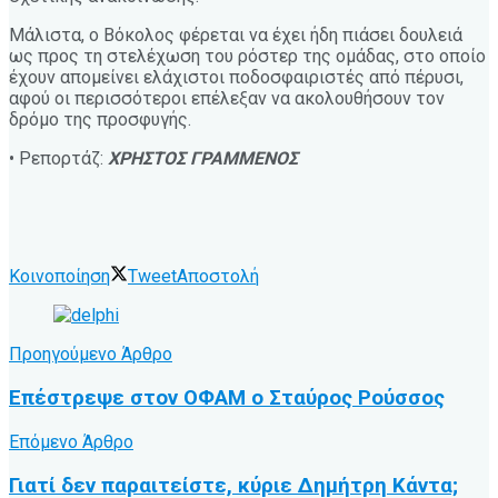
Μάλιστα, ο Βόκολος φέρεται να έχει ήδη πιάσει δουλειά
ως προς τη στελέχωση του ρόστερ της ομάδας, στο οποίο
έχουν απομείνει ελάχιστοι ποδοσφαιριστές από πέρυσι,
αφού οι περισσότεροι επέλεξαν να ακολουθήσουν τον
δρόμο της προσφυγής.
• Ρεπορτάζ:
ΧΡΗΣΤΟΣ ΓΡΑΜΜΕΝΟΣ
Κοινοποίηση
Tweet
Αποστολή
Προηγούμενο Άρθρο
Επέστρεψε στον ΟΦΑΜ ο Σταύρος Ρούσσος
Επόμενο Άρθρο
Γιατί δεν παραιτείστε, κύριε Δημήτρη Κάντα;