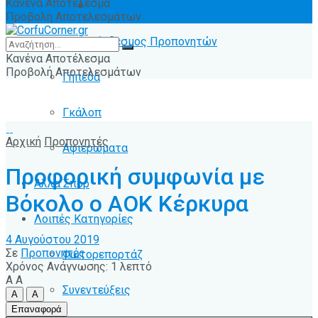
Κανένα Αποτέλεσμα
Ειδήσεις
Προβολή Αποτελεσμάτων
Σύνδεσμος Προπονητών
Κανένα Αποτέλεσμα
Προβολή Αποτελεσμάτων
Γήπεδα
Γκάλοπ
Αρχική
Προπονητές
Αφιερώματα
Προφορική συμφωνία με
Άλλα Σπόρ
Βόκολο ο ΑΟΚ Κέρκυρα
Λοιπές Κατηγορίες
4 Αυγούστου 2019
Σε
Προπονητές
Φωτορεπορτάζ
Χρόνος Ανάγνωσης: 1 λεπτό
A
A
Συνεντεύξεις
A
A
Επαναφορά