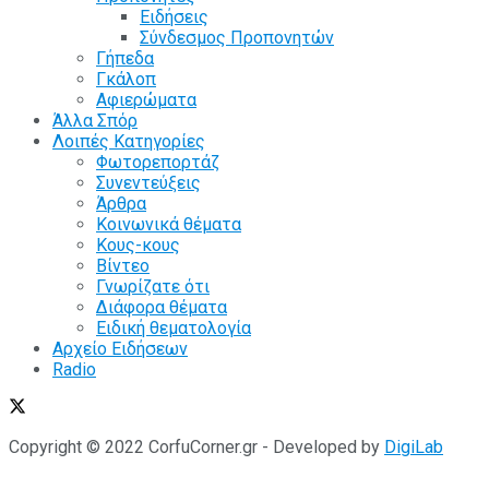
Ειδήσεις
Σύνδεσμος Προπονητών
Γήπεδα
Γκάλοπ
Αφιερώματα
Άλλα Σπόρ
Λοιπές Κατηγορίες
Φωτορεπορτάζ
Συνεντεύξεις
Άρθρα
Κοινωνικά θέματα
Κους-κους
Βίντεο
Γνωρίζατε ότι
Διάφορα θέματα
Ειδική θεματολογία
Αρχείο Ειδήσεων
Radio
Copyright © 2022 CorfuCorner.gr - Developed by
DigiLab