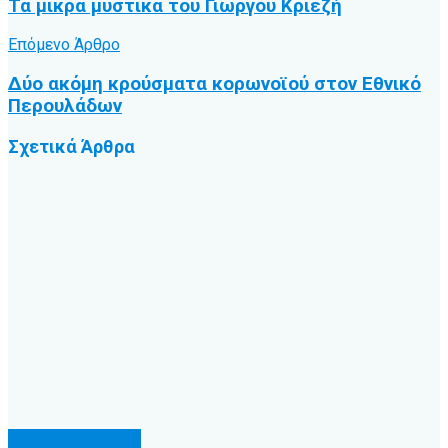
Τα μικρά μυστικά του Γιώργου Κριεζή
Επόμενο Άρθρο
Δύο ακόμη κρούσματα κορωνοϊού στον Εθνικό
Περουλάδων
Σχετικά
Άρθρα
Κοινωνικά θέματα