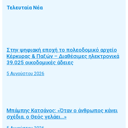
Τελευταία Νέα
Στην ψηφιακή εποχή το πολεοδομικό αρχείο
Κέρκυρας & Παξών – Διαθέσιμες ηλεκτρονικά
39.025 οικοδομικές άδειες
5 Αυγούστου 2026
Μπάμπης Κατσάνος: «Όταν ο άνθρωπος κάνει
σχέδια, ο Θεός γελάει…»