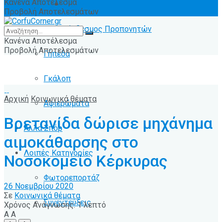
Κανένα Αποτέλεσμα
Ειδήσεις
Προβολή Αποτελεσμάτων
Σύνδεσμος Προπονητών
Κανένα Αποτέλεσμα
Προβολή Αποτελεσμάτων
Γήπεδα
Γκάλοπ
Αρχική
Κοινωνικά θέματα
Αφιερώματα
Βρετανίδα δώρισε μηχάνημα
Άλλα Σπόρ
αιμοκάθαρσης στο
Λοιπές Κατηγορίες
Νοσοκομείο Κέρκυρας
Φωτορεπορτάζ
26 Νοεμβρίου 2020
Σε
Κοινωνικά θέματα
Συνεντεύξεις
Χρόνος Ανάγνωσης: 1 λεπτό
A
A