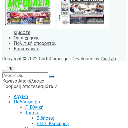
είμαστε
Όροι χρήσης
Πολιτική απορρήτου
Επικοινωνία
Copyright © 2022 CorfuCorner.gr - Developed by
DigiLab
Κανένα Αποτέλεσμα
Προβολή Αποτελεσμάτων
Αρχική
Ποδόσφαιρο
Γ’ Εθνική
Τοπικό
Ειδήσεις
Ε.Π.Σ. Κέρκυρας