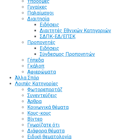
Υποδομές
Γυναίκες
Παλαίμαχοι
Διαιτησία
Ειδήσεις
Διαιτητές Εθνικών Κατηγοριών
ΣΔΠΚ-ΕΔ/ΕΠΣΚ
Προπονητές
Ειδήσεις
Σύνδεσμος Προπονητών
Γήπεδα
Γκάλοπ
Αφιερώματα
Άλλα Σπόρ
Λοιπές Κατηγορίες
Φωτορεπορτάζ
Συνεντεύξεις
Άρθρα
Κοινωνικά θέματα
Κους-κους
Βίντεο
Γνωρίζατε ότι
Διάφορα θέματα
Ειδική θεματολογία