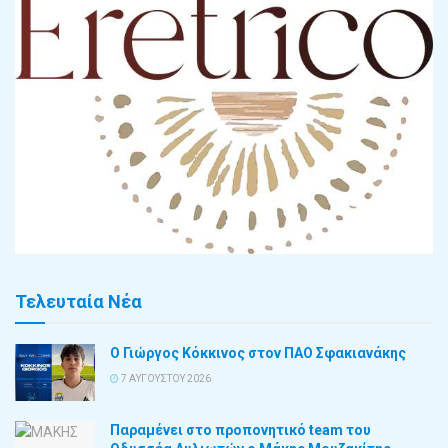
Τελευταία Νέα
Ο Γιώργος Κόκκινος στον ΠΑΟ Σφακιανάκης
7 ΑΥΓΟΎΣΤΟΥ 2026
Παραμένει στο προπονητικό team του