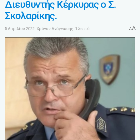
Διευθυντής Κέρκυρας ο Σ.
Σκολαρίκης.
A
5 Απριλίου 2022
Χρόνος Ανάγνωσης: 1 λεπτό
A