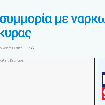
συμμορία με ναρκω
κυρας
A
γνωσης: 1 λεπτό
A