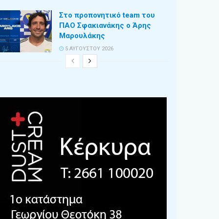
Στο προπονητικό team του
ΠΑΟ Σφακιανάκης ο Άρης
Μαρουλάκης
5 ΑΥΓΟΎΣΤΟΥ 2026