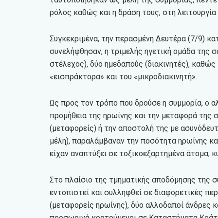
ρόλος καθώς και η δράση τους, στη λειτουργία 
Συγκεκριμένα, την περασμένη Δευτέρα (7/9) κα
συνελήφθησαν, η τριμελής ηγετική ομάδα της 
στέλεχος), δύο ημεδαπούς (διακινητές), καθώς 
«εισπράκτορα» και του «μικροδιακινητή».
Ως προς τον τρόπο που δρούσε η συμμορία, ο α
προμήθεια της ηρωίνης και την μεταφορά της 
(μεταφορείς) ή την αποστολή της με ασυνόδευτα
μέλη), παραλάμβαναν την ποσότητα ηρωίνης κ
είχαν αναπτύξει σε τοξικοεξαρτημένα άτομα, κ
Στο πλαίσιο της τμηματικής αποδόμησης της συ
εντοπιστεί και συλληφθεί σε διαφορετικές περ
(μεταφορείς ηρωίνης), δύο αλλοδαποί άνδρες κα
προσωρινά κρατούμενοι σε Καταστήματα Κράτ