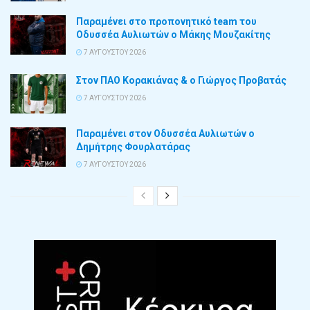
Παραμένει στο προπονητικό team του
Οδυσσέα Αυλιωτών ο Μάκης Μουζακίτης
7 ΑΥΓΟΎΣΤΟΥ 2026
Στον ΠΑΟ Κορακιάνας & ο Γιώργος Προβατάς
7 ΑΥΓΟΎΣΤΟΥ 2026
Παραμένει στον Οδυσσέα Αυλιωτών ο
Δημήτρης Φουρλατάρας
7 ΑΥΓΟΎΣΤΟΥ 2026