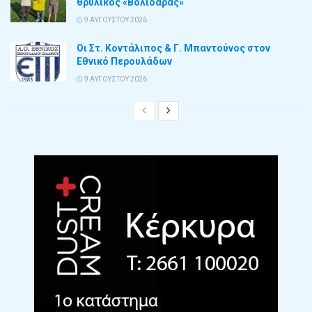
θρυλικός «Βολιδάρας»
9 ΑΥΓΟΎΣΤΟΥ 2026
Οι Στ. Κοντάλιπος & Γ. Μπαντούνος στον
Εθνικό Περουλάδων
9 ΑΥΓΟΎΣΤΟΥ 2026