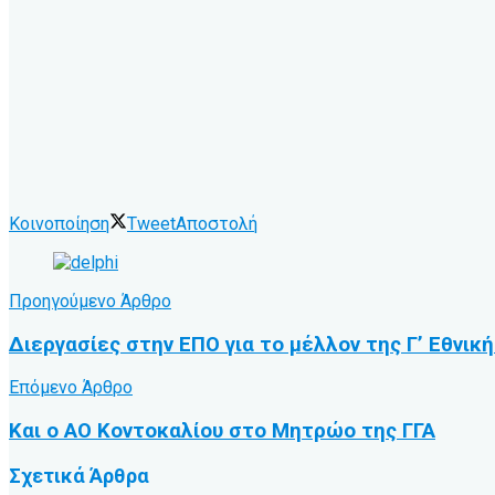
Κοινοποίηση
Tweet
Αποστολή
Προηγούμενο Άρθρο
Διεργασίες στην ΕΠΟ για το μέλλον της Γ’ Εθνική
Επόμενο Άρθρο
Και ο ΑΟ Κοντοκαλίου στο Μητρώο της ΓΓΑ
Σχετικά
Άρθρα