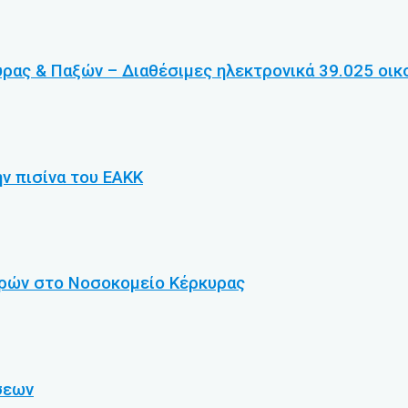
ρας & Παξών – Διαθέσιμες ηλεκτρονικά 39.025 οικ
ην πισίνα του ΕΑΚΚ
τρών στο Νοσοκομείο Κέρκυρας
σεων