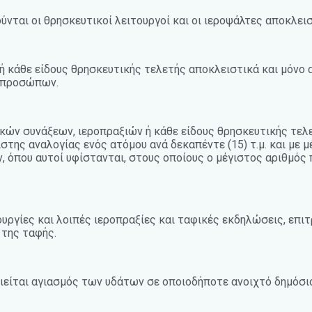
νται οι θρησκευτικοί λειτουργοί και οι ιεροψάλτες αποκλεισ
ή κάθε είδους θρησκευτικής τελετής αποκλειστικά και μόνο 
 προσώπων.
κών συνάξεων, ιεροπραξιών ή κάθε είδους θρησκευτικής τελετή
ης αναλογίας ενός ατόμου ανά δεκαπέντε (15) τ.μ. και με μ
όπου αυτοί υφίστανται, στους οποίους ο μέγιστος αριθμός 
τουργίες και λοιπές ιεροπραξίες και ταφικές εκδηλώσεις, επ
 της ταφής.
οιείται αγιασμός των υδάτων σε οποιοδήποτε ανοιχτό δημόσι