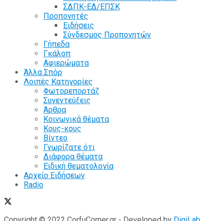
ΣΔΠΚ-ΕΔ/ΕΠΣΚ
Προπονητές
Ειδήσεις
Σύνδεσμος Προπονητών
Γήπεδα
Γκάλοπ
Αφιερώματα
Άλλα Σπόρ
Λοιπές Κατηγορίες
Φωτορεπορτάζ
Συνεντεύξεις
Άρθρα
Κοινωνικά θέματα
Κους-κους
Βίντεο
Γνωρίζατε ότι
Διάφορα θέματα
Ειδική θεματολογία
Αρχείο Ειδήσεων
Radio
Copyright © 2022 CorfuCorner.gr - Developed by
DigiLab