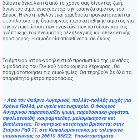
δώσετε δέκα λεπτά από το χρόνο σας δίνοντας ζωή,
δίνοντας αίμα, ενισχύοντας την τράπεζα αίματος του
Δήμου. Η ένατη εθελοντική αιμοδοσία πραγματοποιείται
στα πλαίσια της δημιουργίας παρακαταθήκης αίματος για
την αντιμετώπιση των αναγκών των κατοίκων και της
ανάπτυξης του πνεύματος αλληλεγγύης και εθελοντικής
προσφοράς. Η αιμοδοσία απευθύνεται σε όλους.
Το έμπειρο ιατρο-νοσηλευτικό προσωπικό της μονάδας
αιμοδοσίας του Γενικού Νοσοκομείου Κέρκυρας , θα
πραγματοποιήσει τις αιμοληψίες. Θα τηρηθούν δε όλα τα
απαραίτητα μέτρα προστασίας.
• Από τον Φούρνο Αυγερινού, πολλές-πολλές ευχές για
Χρόνια Πολλά, με υγεία και ευημερία. Ο Φούρνος
Αυγερινού παρασκευάζει ψωμί, παραδοσιακή φογάτσα,
σφολιατοειδή, κουραμπιέδες, μελομακάρονα και
βασιλόπιτες. Το κεντρικό κατάστημα βρίσκεται στην
Σπύρου Ραθ 11, στο Κεφαλομάντουκο, με τηλέφωνο
επικοινωνίας το 26610-35822. Υποκαταστήματα