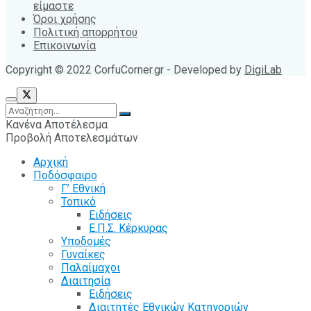
είμαστε
Όροι χρήσης
Πολιτική απορρήτου
Επικοινωνία
Copyright © 2022 CorfuCorner.gr - Developed by
DigiLab
Κανένα Αποτέλεσμα
Προβολή Αποτελεσμάτων
Αρχική
Ποδόσφαιρο
Γ’ Εθνική
Τοπικό
Ειδήσεις
Ε.Π.Σ. Κέρκυρας
Υποδομές
Γυναίκες
Παλαίμαχοι
Διαιτησία
Ειδήσεις
Διαιτητές Εθνικών Κατηγοριών