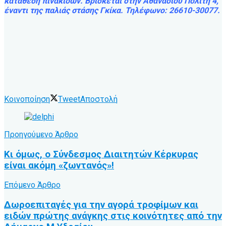
κατάθεση πινακίδων. Βρίσκεται στην Αθανασίου Πολίτη 4,
έναντι της παλιάς στάσης Γκίκα. Τηλέφωνο: 26610-30077.
Κοινοποίηση
Tweet
Αποστολή
Προηγούμενο Άρθρο
Κι όμως, ο Σύνδεσμος Διαιτητών Κέρκυρας
είναι ακόμη «ζωντανός»!
Επόμενο Άρθρο
Δωροεπιταγές για την αγορά τροφίμων και
ειδών πρώτης ανάγκης στις κοινότητες από την