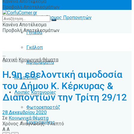
Κανένα Αποτέλεσμα
Ειδήσεις
Προβολή Αποτελεσμάτων
Σύνδεσμος Προπονητών
Κανένα Αποτέλεσμα
Προβολή Αποτελεσμάτων
Γήπεδα
Γκάλοπ
Αρχική
Κοινωνικά θέματα
Αφιερώματα
Η 9η εθελοντική αιμοδοσία
Άλλα Σπόρ
του Δήμου Κ. Κέρκυρας &
Λοιπές Κατηγορίες
Διαποντίων την Τρίτη 29/12
Φωτορεπορτάζ
28 Δεκεμβρίου 2020
Σε
Κοινωνικά θέματα
Συνεντεύξεις
Χρόνος Ανάγνωσης: 1 λεπτό
A
A