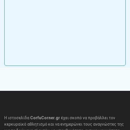
Η ιστοσελίδα
CorfuCorner.gr
έχει σκοπό να προβάλλει τον
κερκυραϊκό αθλητισμό και να ενημερώνει τους αναγνώστες της