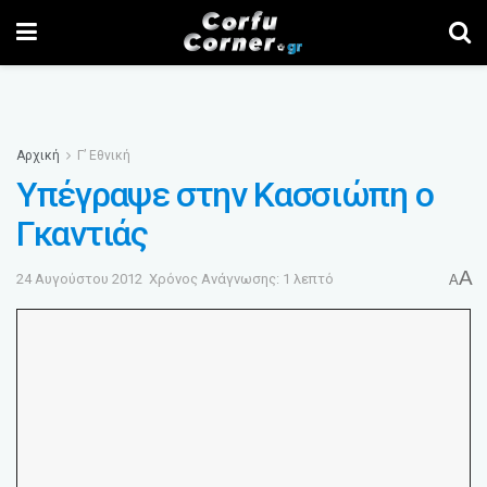
Αρχική
Γ’ Εθνική
Υπέγραψε στην Κασσιώπη ο
Γκαντιάς
A
24 Αυγούστου 2012
Χρόνος Ανάγνωσης: 1 λεπτό
A