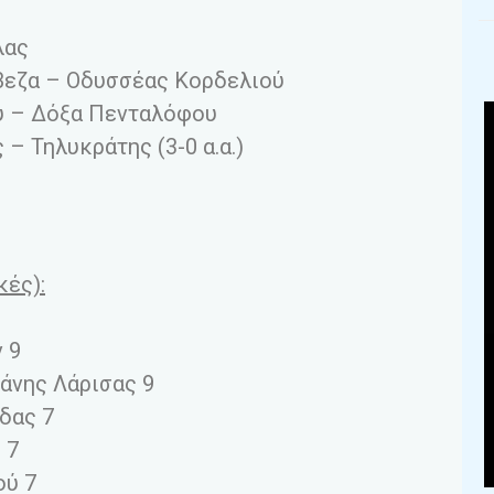
λας
εζα – Οδυσσέας Κορδελιού
ύ – Δόξα Πενταλόφου
– Τηλυκράτης (3-0 α.α.)
κές):
 9
σάνης Λάρισας 9
άδας 7
 7
ού 7