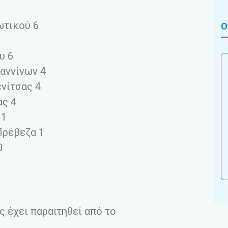
ωτικού 6
Ο
υ 6
ωαννίνων 4
νίτσας 4
ας 4
 1
Πρέβεζα 1
0
ς έχει παραιτηθεί από το