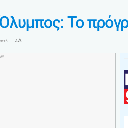
Όλυμπος: Το πρόγ
A
επτό
A