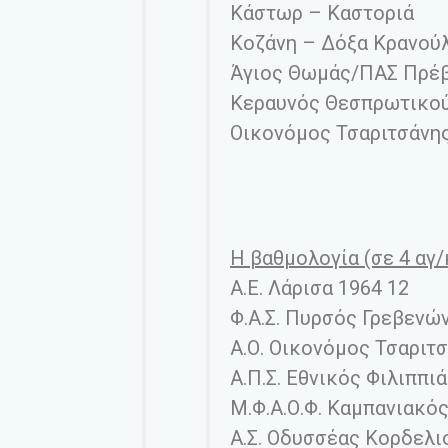
Κάστωρ – Καστοριά
Κοζάνη – Δόξα Κρανού
Άγιος Θωμάς/ΠΑΣ Πρέβ
Κεραυνός Θεσπρωτικο
Οικονόμος Τσαριτσάνης 
Η βαθμολογία (σε 4 αγ/
Α.Ε. Λάρισα 1964 12
Φ.Α.Σ. Πυρσός Γρεβενών
Α.Ο. Οικονόμος Τσαριτ
Α.Π.Σ. Εθνικός Φιλιππι
Μ.Φ.Α.Ο.Φ. Καμπανιακός
Α.Σ. Οδυσσέας Κορδελι