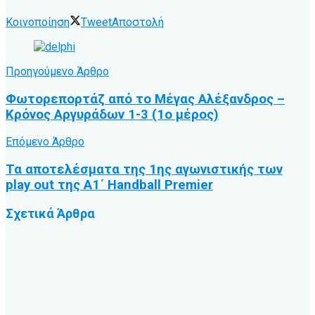
Κοινοποίηση
Tweet
Αποστολή
Προηγούμενο Άρθρο
Φωτορεπορτάζ από το Μέγας Αλέξανδρος –
Κρόνος Αργυράδων 1-3 (1ο μέρος)
Επόμενο Άρθρο
Τα αποτελέσματα της 1ης αγωνιστικής των
play out της Α1΄ Handball Premier
Σχετικά
Άρθρα