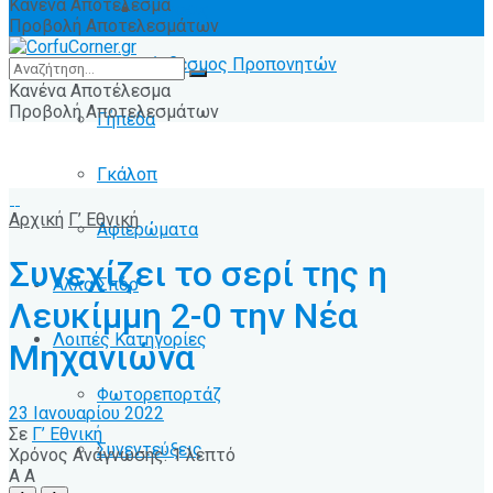
Κανένα Αποτέλεσμα
Ειδήσεις
Προβολή Αποτελεσμάτων
Σύνδεσμος Προπονητών
Κανένα Αποτέλεσμα
Προβολή Αποτελεσμάτων
Γήπεδα
Γκάλοπ
Αρχική
Γ’ Εθνική
Αφιερώματα
Συνεχίζει το σερί της η
Άλλα Σπόρ
Λευκίμμη 2-0 την Νέα
Λοιπές Κατηγορίες
Μηχανιώνα
Φωτορεπορτάζ
23 Ιανουαρίου 2022
Σε
Γ’ Εθνική
Συνεντεύξεις
Χρόνος Ανάγνωσης: 1 λεπτό
A
A