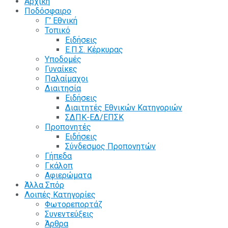
Αρχική
Ποδόσφαιρο
Γ’ Εθνική
Τοπικό
Ειδήσεις
Ε.Π.Σ. Κέρκυρας
Υποδομές
Γυναίκες
Παλαίμαχοι
Διαιτησία
Ειδήσεις
Διαιτητές Εθνικών Κατηγοριών
ΣΔΠΚ-ΕΔ/ΕΠΣΚ
Προπονητές
Ειδήσεις
Σύνδεσμος Προπονητών
Γήπεδα
Γκάλοπ
Αφιερώματα
Άλλα Σπόρ
Λοιπές Κατηγορίες
Φωτορεπορτάζ
Συνεντεύξεις
Άρθρα