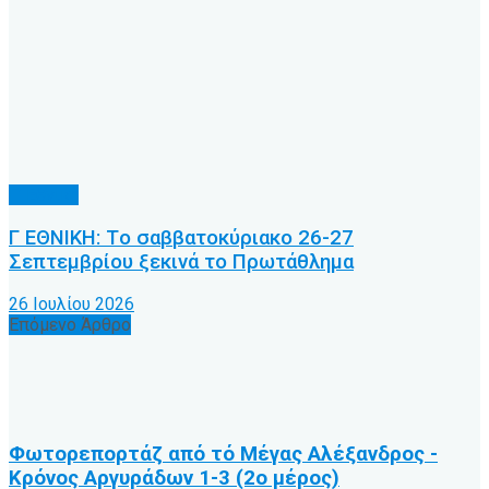
Γ’ Εθνική
Γ ΕΘΝΙΚΗ: Tο σαββατοκύριακο 26-27
Σεπτεμβρίου ξεκινά το Πρωτάθλημα
26 Ιουλίου 2026
Επόμενο Άρθρο
Φωτορεπορτάζ από τό Μέγας Αλέξανδρος -
Κρόνος Αργυράδων 1-3 (2ο μέρος)