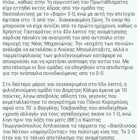
πίσω , καθώς στην 1η αγωνιστική του Πρωταθλήματος
είχε ηττηθεί εκτός έδρας από την ομάδα της
Θεσσαλονίκης με το «βαρύ» 3-0, ενώ με αυτή την επιτυχία
έφτασε στο -3 από την… διακεκαυμένη ζώνη. Το σκορ θα
μπορούσε να είχε ανοίξει από το πρώτο ημίχρονο, καθώς ο
Χρήστος Γαστεράτος στο 43ο λεπτό της αναμέτρησης
κέρδισε πέναλτυ σε ανατροπή του από αντίπαλο στην
περιοχή της Νέας Μηχανιώνας. Την «εσχάτη των ποινών»
ανέλαβε να εκτελέσει ο Λούκας Μπουλάτοβιτς, αλλά ο
τερματοφύλακας των φιλοξενουμένων κατάφερε να
αποκρούσει και να κρατήσει ανέπαφη την εστία του. Με
αποτέλεσμα οι δυο ομάδες να οδηγηθούν στα αποδυτήρια
για την ανάπαυλα συνοδευόμενες απο το 0-0.
Στο δεύτερο μέρος και συγκεκριμένα στο 65ο λεπτό, η
φιλοξενούμενη ομάδα του Δημήτρη Κάλφα έμεινε με 10
παίκτες, λόγω αποβολής αθλητή του, γεγονός που
εκμεταλλεύτηκε το συγκρότημα του Πάνου Κορομπόκη,
αφού στο 70΄ ο Βαγγέλης Τσεβανέδης που αποδείχθηκε
«χρυσή αλλαγή» για τους γηπεδούχους έκανε το 1-0, ενώ
λίγο πριν την λήξη του ματς (88΄) ο Κώστας
Γεωργακόπουλος διπλασίασε τα τέρματα της «Βασίλισσας
του Νότου» «σφραγίζοντας» την πολύτιμη νίκη της. Το 2-0
ήταν και το τελικό αποτέλεσμα της αναμέτρησης.