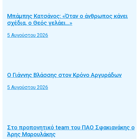
Μπάμπης Κατσάνος: «Όταν ο άνθρωπος κάνει
σχέδια, ο Θεός γελάει…»
5 Αυγούστου 2026
Ο Γιάννης Βλάσσης στον Κρόνο Αργυράδων
5 Αυγούστου 2026
Στο προπονητικό team του ΠΑΟ Σφακιανάκης ο
Άρης Μαρουλάκης