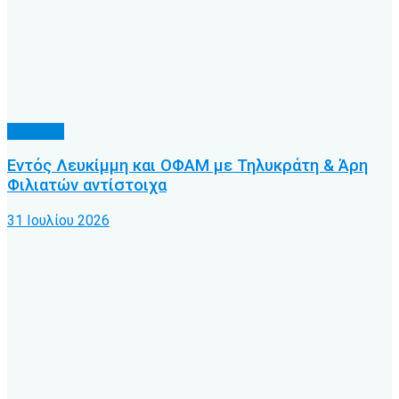
Γ’ Εθνική
Εντός Λευκίμμη και ΟΦΑΜ με Τηλυκράτη & Άρη
Φιλιατών αντίστοιχα
31 Ιουλίου 2026