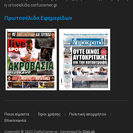
η ιστοσελίδα corfucorner.gr.
Πρωτοσέλιδα Εφημερίδων
Ποιοι είμαστε
Όροι χρήσης
Πολιτική απορρήτου
Επικοινωνία
Copyright © 2022 CorfuCorner.gr - Developed by
DigiLab