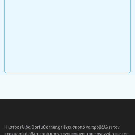
Η ιστοσελίδα
CorfuCorner.gr
έχει σκοπό να προβάλλει τον
κερκυραϊκό αθλητισμό και να ενημερώνει τους αναγνώστες της