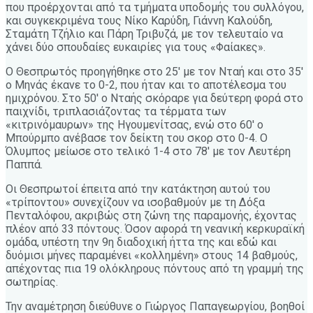
που προέρχονται από τα τμήματα υποδομής του συλλόγου,
και συγκεκριμένα τους Νίκο Καρύδη, Γιάννη Καλούδη,
Σταμάτη Τζήλιο και Πάρη Τριβυζά, με τον τελευταίο να
χάνει δύο σπουδαίες ευκαιρίες για τους «Φαίακες».
Ο Θεσπρωτός προηγήθηκε στο 25′ με τον Νταή και στο 35′
ο Μηνάς έκανε το 0-2, που ήταν και το αποτέλεσμα του
ημιχρόνου. Στο 50′ ο Νταής σκόραρε για δεύτερη φορά στο
παιχνίδι, τριπλασιάζοντας τα τέρματα των
«κιτρινόμαυρων» της Ηγουμενίτσας, ενώ στο 60′ ο
Μπούρμπο ανέβασε τον δείκτη του σκορ στο 0-4. Ο
Όλυμπος μείωσε στο τελικό 1-4 στο 78′ με τον Λευτέρη
Παππά.
Οι Θεσπρωτοί έπειτα από την κατάκτηση αυτού του
«τρίποντου» συνεχίζουν να ισοβαθμούν με τη Δόξα
Πενταλόφου, ακριβώς στη ζώνη της παραμονής, έχοντας
πλέον από 33 πόντους. Όσον αφορά τη νεανική κερκυραϊκή
ομάδα, υπέστη την 9η διαδοχική ήττα της και εδώ και
δυόμισι μήνες παραμένει «κολλημένη» στους 14 βαθμούς,
απέχοντας πια 19 ολόκληρους πόντους από τη γραμμή της
σωτηρίας.
Την αναμέτρηση διεύθυνε ο Γιώργος Παπαγεωργίου, βοηθοί