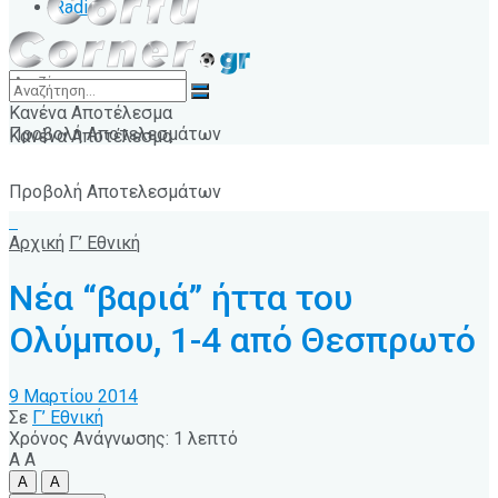
Radio
Κανένα Αποτέλεσμα
Προβολή Αποτελεσμάτων
Κανένα Αποτέλεσμα
Προβολή Αποτελεσμάτων
Αρχική
Γ’ Εθνική
Νέα “βαριά” ήττα του
Ολύμπου, 1-4 από Θεσπρωτό
9 Μαρτίου 2014
Σε
Γ’ Εθνική
Χρόνος Ανάγνωσης: 1 λεπτό
A
A
A
A