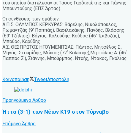
του οποίου διατέλεσαν οι Τάσος Γαρδικιώτης και Γιάννης
Μπουντούρης (ΕΠΣ Άρτας).
Οι συνθέσεις των ομάδων:
Α.Π.Σ. ΟΛΥΜΠΟΣ ΚΕΡΚΥΡΑΣ: Βάρελης, Νικολόπουλος,
Ρωμαντζάς (9′ Παππάς), Βασιλακάκης, Πανδής, Βλάσσης
(69′ Τζήλιος), Βάγιας, Καλούδης, Κούδας (46′ Τριβυζάς),
Μπούας, Καρύδης
Α.Σ. ΘΕΣΠΡΩΤΟΣ ΗΓΟΥΜΕΝΙΤΣΑΣ: Πάντος, Μητσέλος Σ.,
Μηνάς, Σταυρίδης, Μώκος (72ʼ Καλέσης),Μητσέλος Α. (46ʼ
Παππάς Σ.), Σιάννης, Μπούρμπος, Νταής, Ντόκος, Γκόλιας.
Κοινοποίηση
Tweet
Αποστολή
Προηγούμενο Άρθρο
Ήττα (3-1) των Νέων Κ19 στον Τύρναβο
Επόμενο Άρθρο