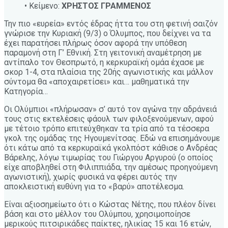
• Κείμενο:
ΧΡΗΣΤΟΣ ΓΡΑΜΜΕΝΟΣ
Την πιο «ευρεία» εντός έδρας ήττα του στη φετινή σαιζόν
γνώρισε την Κυριακή (9/3) ο Όλυμπος, που δείχνει να τα
έχει παρατήσει πλήρως όσον αφορά την υπόθεση
παραμονή στη Γ’ Εθνική. Στη γειτονική αναμέτρηση με
αντίπαλο τον Θεσπρωτό, η κερκυραϊκή ομάα έχασε με
σκορ 1-4, στα πλαίσια της 20ής αγωνιστικής και μάλλον
σύντομα θα «αποχαιρετίσει» και… μαθηματικά την
Κατηγορία…
Οι Ολύμπιοι «πλήρωσαν» σ’ αυτό τον αγώνα την αδράνειά
τους στις εκτελέσεις φάουλ των φιλοξενούμενων, αφού
με τέτοιο τρόπο επιτεύχθηκαν τα τρία από τα τέσσερα
γκολ της ομάδας της Ηγουμενίτσας. Εδώ να επισημάνουμε
ότι κάτω από τα κερκυραϊκά γκολπόστ κάθισε ο Ανδρέας
Βάρελης, λόγω τιμωρίας του Γιώργου Αργυρού (ο οποίος
είχε αποβληθεί στη Φιλιππιάδα, την αμέσως προηγούμενη
αγωνιστική), χωρίς φυσικά να φέρει αυτός την
αποκλειστική ευθύνη για το «βαρύ» αποτέλεσμα.
Είναι αξιοσημείωτο ότι ο Κώστας Νέτης, που πλέον δίνει
βάση και στο μέλλον του Ολύμπου, χρησιμοποίησε
μερικούς πιτσιρικάδες παίκτες, ηλικίας 15 και 16 ετών,