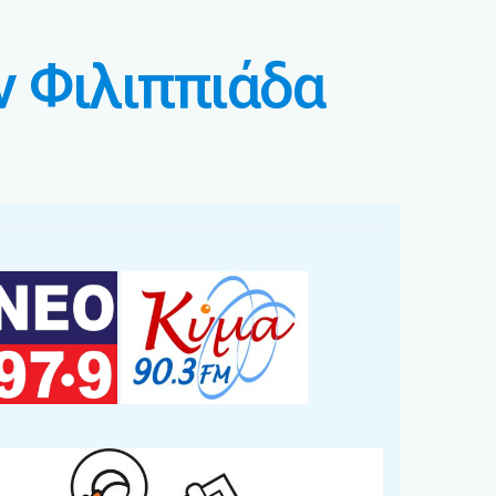
ν Φιλιππιάδα