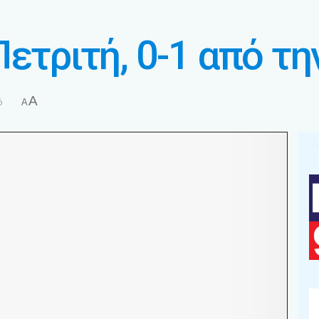
ετριτή, 0-1 από τη
A
ό
A