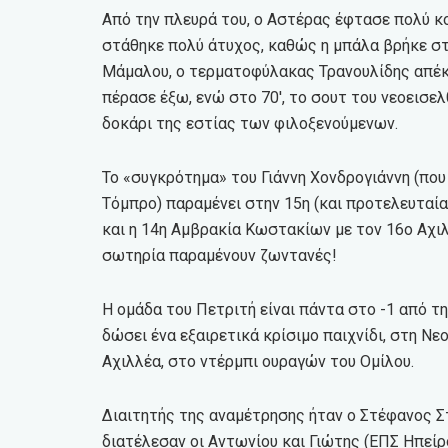
Από την πλευρά του, ο Αστέρας έφτασε πολύ κ
στάθηκε πολύ άτυχος, καθώς η μπάλα βρήκε στ
Μάμαλου, ο τερματοφύλακας Τρανουλίδης απέκρ
πέρασε έξω, ενώ στο 70′, το σουτ του νεοεισε
δοκάρι της εστίας των φιλοξενούμενων.
Το «συγκρότημα» του Γιάννη Χονδρογιάννη (που
Τόμπρο) παραμένει στην 15η (και προτελευταί
και η 14η Αμβρακία Κωστακίων με τον 16ο Αχιλ
σωτηρία παραμένουν ζωντανές!
Η ομάδα του Πετριτή είναι πάντα στο -1 από τ
δώσει ένα εξαιρετικά κρίσιμο παιχνίδι, στη Νε
Αχιλλέα, στο ντέρμπι ουραγών του Ομίλου.
Διαιτητής της αναμέτρησης ήταν ο Στέφανος Σ
διατέλεσαν οι Αντωνίου και Γιώτης (ΕΠΣ Ηπείρο