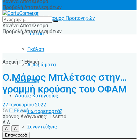
Κανένα Αποτέλεσμα
Ειδήσεις
Προβολή Αποτελεσμάτων
Σύνδεσμος Προπονητών
Κανένα Αποτέλεσμα
Προβολή Αποτελεσμάτων
Γήπεδα
Γκάλοπ
Αρχική
Γ’ Εθνική
Αφιερώματα
Ο Μάριος Μπλέτσας στην…
Άλλα Σπόρ
γραμμή κρούσης του ΟΦΑΜ
Λοιπές Κατηγορίες
27 Ιανουαρίου 2022
Σε
Γ’ Εθνική
Φωτορεπορτάζ
Χρόνος Ανάγνωσης: 1 λεπτό
A
A
Συνεντεύξεις
A
A
Επαναφορά