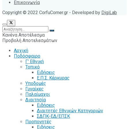
Επικοινωνία
Copyright © 2022 CorfuCorner.gr - Developed by
DigiLab
Κανένα Αποτέλεσμα
Προβολή Αποτελεσμάτων
Αρχική
Ποδόσφαιρο
Γ’ Εθνική
Τοπικό
Ειδήσεις
Ε.Π.Σ. Κέρκυρας
Υποδομές
Γυναίκες
Παλαίμαχοι
Διαιτησία
Ειδήσεις
Διαιτητές Εθνικών Κατηγοριών
ΣΔΠΚ-ΕΔ/ΕΠΣΚ
Προπονητές
Ειδήσεις