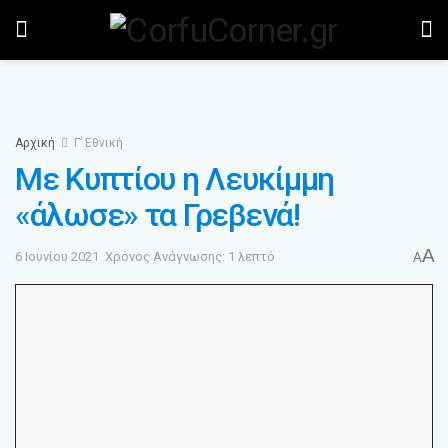
Αρχική
Γ’ Εθνική
Με Κυπτίου η Λευκίμμη
«άλωσε» τα Γρεβενά!
A
6 Ιουνίου 2021
Χρόνος Ανάγνωσης: 1 λεπτό
A