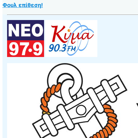
Φουλ επίθεση!