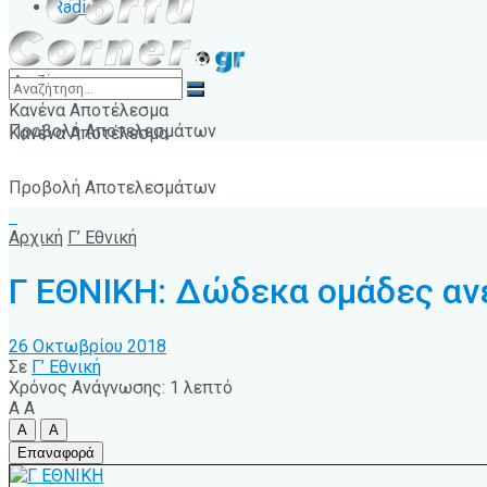
Radio
Κανένα Αποτέλεσμα
Προβολή Αποτελεσμάτων
Κανένα Αποτέλεσμα
Προβολή Αποτελεσμάτων
Αρχική
Γ’ Εθνική
Γ ΕΘΝΙΚΗ: Δώδεκα ομάδες ανε
26 Οκτωβρίου 2018
Σε
Γ’ Εθνική
Χρόνος Ανάγνωσης: 1 λεπτό
A
A
A
A
Επαναφορά