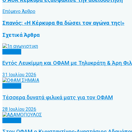
Επόμενο Άρθρο
Σπανός: «Η Κέρκυρα θα δώσει τον αγώνα της|»
Σχετικά
Άρθρα
Γ’ Εθνική
Εντός Λευκίμμη και ΟΦΑΜ με Τηλυκράτη & Άρη Φιλ
31 Ιουλίου 2026
Γ’ Εθνική
Τέσσερα δυνατά φιλικά ματς για τον ΟΦΑΜ
28 Ιουλίου 2026
Γ’ Εθνική
Στον ΟΦΑΜ ο Κωνσταντίνος-Αναστάσιος Αδαμόπο