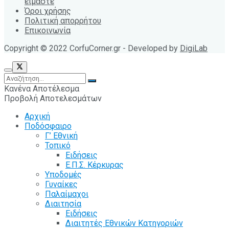
είμαστε
Όροι χρήσης
Πολιτική απορρήτου
Επικοινωνία
Copyright © 2022 CorfuCorner.gr - Developed by
DigiLab
Κανένα Αποτέλεσμα
Προβολή Αποτελεσμάτων
Αρχική
Ποδόσφαιρο
Γ’ Εθνική
Τοπικό
Ειδήσεις
Ε.Π.Σ. Κέρκυρας
Υποδομές
Γυναίκες
Παλαίμαχοι
Διαιτησία
Ειδήσεις
Διαιτητές Εθνικών Κατηγοριών