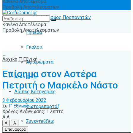
Κανένα Αποτέλεσμα
Ειδήσεις
Προβολή Αποτελεσμάτων
Σύνδεσμος Προπονητών
Κανένα Αποτέλεσμα
Προβολή Αποτελεσμάτων
Γήπεδα
Γκάλοπ
Αρχική
Γ’ Εθνική
Αφιερώματα
Επίσημα στον Αστέρα
Άλλα Σπόρ
Πετριτή ο Μαρκέλο Νάστο
Λοιπές Κατηγορίες
3 Φεβρουαρίου 2022
Σε
Γ’ Εθνική
Φωτορεπορτάζ
Χρόνος Ανάγνωσης: 1 λεπτό
A
A
Συνεντεύξεις
A
A
Επαναφορά