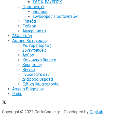
ΣΔΠΚ-ΕΔ/ΕΠΣΚ
Προπονητές
Ειδήσεις
Σύνδεσμος Προπονητών
Γήπεδα
Γκάλοπ
Αφιερώματα
Άλλα Σπόρ
Λοιπές Κατηγορίες
Φωτορεπορτάζ
Συνεντεύξεις
Άρθρα
Κοινωνικά θέματα
Κους-κους
Βίντεο
Γνωρίζατε ότι
Διάφορα θέματα
Ειδική θεματολογία
Αρχείο Ειδήσεων
Radio
Copyright © 2022 CorfuCorner.gr - Developed by
DigiLab