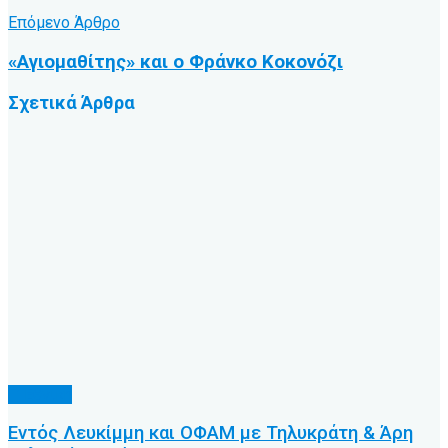
Επόμενο Άρθρο
«Αγιομαθίτης» και ο Φράνκο Κοκονόζι
Σχετικά
Άρθρα
Γ’ Εθνική
Εντός Λευκίμμη και ΟΦΑΜ με Τηλυκράτη & Άρη